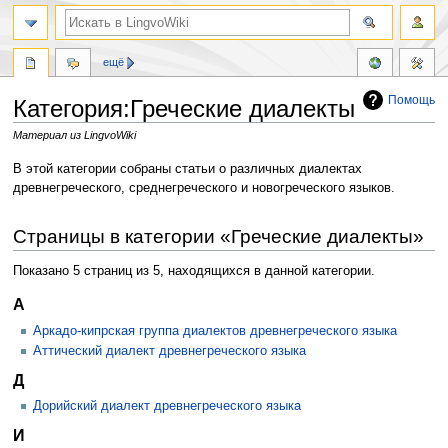
ещё
Помощь
Категория:Греческие диалекты
Материал из LingvoWiki
Перейти
Перейти
В этой категории собраны статьи о различных диалектах
к
к
древнегреческого, среднегреческого и новогреческого языков.
навигации
поиску
Страницы в категории «Греческие диалекты»
Показано 5 страниц из 5, находящихся в данной категории.
А
Аркадо-кипрская группа диалектов древнегреческого языка
Аттический диалект древнегреческого языка
Д
Дорийский диалект древнегреческого языка
И