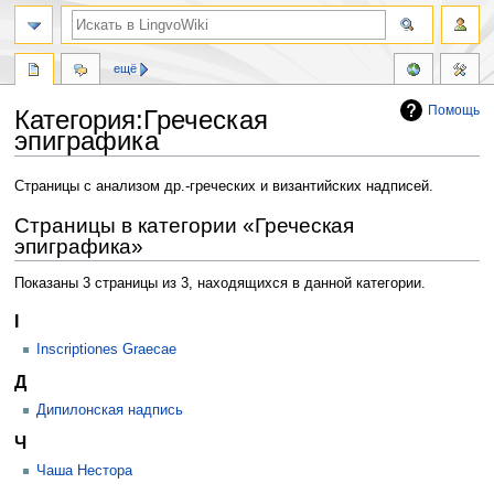
ещё
Помощь
Категория:Греческая
эпиграфика
Перейти
Перейти
Страницы с анализом др.-греческих и византийских надписей.
к
к
Страницы в категории «Греческая
навигации
поиску
эпиграфика»
Показаны 3 страницы из 3, находящихся в данной категории.
I
Inscriptiones Graecae
Д
Дипилонская надпись
Ч
Чаша Нестора