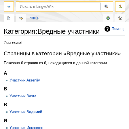
ещё
Помощь
Категория:Вредные участники
Перейти
Перейти
Они такие!
к
к
Страницы в категории «Вредные участники»
навигации
поиску
Показано 6 страниц из 6, находящихся в данной категории.
A
Участник:Arseniiv
B
Участник:Basta
В
Участник:Вадимий
И
Участник:Искандер