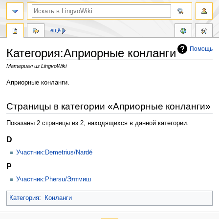
ещё
Помощь
Категория:Априорные конланги
Материал из LingvoWiki
Перейти
Перейти
Априорные конланги.
к
к
навигации
поиску
Страницы в категории «Априорные конланги»
Показаны 2 страницы из 2, находящихся в данной категории.
D
Участник:Demetrius/Nardé
P
Участник:Phersu/Элтмиш
Категория
:
Конланги