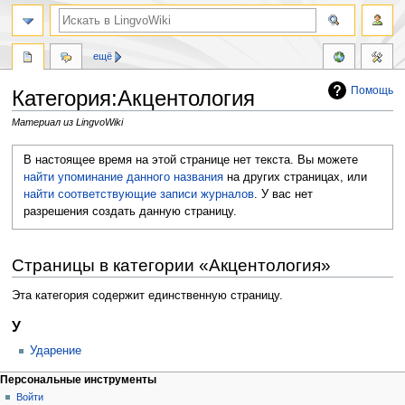
ещё
Помощь
Категория:Акцентология
Материал из LingvoWiki
Перейти
Перейти
В настоящее время на этой странице нет текста. Вы можете
к
к
найти упоминание данного названия
на других страницах, или
навигации
поиску
найти соответствующие записи журналов
.
У вас нет
разрешения создать данную страницу.
Страницы в категории «Акцентология»
Эта категория содержит единственную страницу.
У
Ударение
Персональные инструменты
Войти