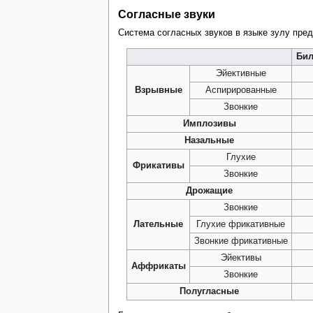
Согласные звуки
Система согласных звуков в языке зулу пре
Би
Эйективные
Взрывные
Аспирированные
Звонкие
Имплозивы
Назальные
Глухие
Фрикативы
Звонкие
Дрожащие
Звонкие
Лательные
Глухие фрикативные
Звонкие фрикативные
Эйективы
Аффрикаты
Звонкие
Полугласные