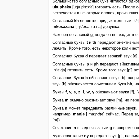
Большинство согласных букв читаются одно
ukupheka
[uɠuˈpʰɛːɠa] готовить есть. После 
встречается в некоторых словах, произноше
Согласный
kh
является придыхательным [kʰ]
inkosazana
[iŋkʼɔsaˈzaːna] девушка.
Наконец согласный
g
, когда он не входит в 
Согласные буквы
t
и
th
передают эйективный з
любить. Кроме того, есть некоторое количеств
Согласная буква
d
передает звонкий звук [d]
Согласные буквы
p
и
ph
передают эйективный
ˈpʰɛːɠa] готовить есть. Кроме того звук [pʼ]
Согласная буква
b
обозначает звук [ɓ], напр
звук [b] обозначается сочетанием букв
bh
, н
Буквы
f, v, s, z, l, w, y
обозначают звуки [f], [v],
Буква
m
обычно обозначает звук [m], но пере
Буква
n
может передавать различные звуки. 
например:
manje
[ˈmaːɲʤe] сейчас. Перед за
[m]).
Сочетание
n
с заднеязычным
g
в современном
Буквосочетание
ny
передает звук [ɲ], напри