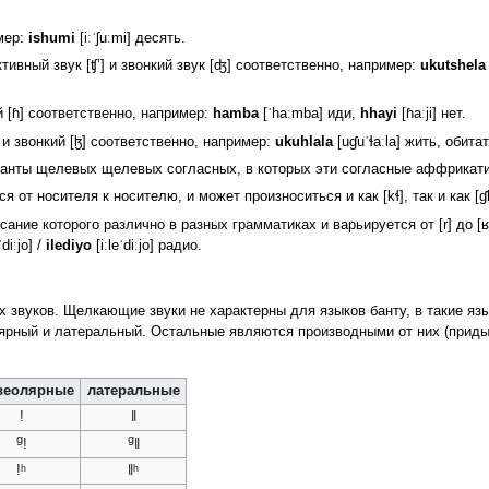
имер:
ishumi
[iːˈʃuːmi] десять.
ивный звук [ʧʼ] и звонкий звук [ʤ] соответственно, например:
ukutshela
й [ɦ] соответственно, например:
hamba
[ˈhaːmba] иди,
hhayi
[ɦaːji] нет.
 и звонкий [ɮ] соответственно, например:
ukuhlala
[uɠuˈɬaːla] жить, обита
ианты щелевых щелевых согласных, в которых эти согласные аффрикат
я от носителя к носителю, и может произноситься и как [kɬ], так и как [ɠ
ание которого различно в разных грамматиках и варьируется от [r] до [
diːjo] /
ilediyo
[iːleˈdiːjo] радио.
звуков. Щелкающие звуки не характерны для языков банту, в такие язык
ярный и латеральный. Остальные являются производными от них (приды
веолярные
латеральные
!
ǁ
g
g
!
ǁ
!ʰ
ǁʰ