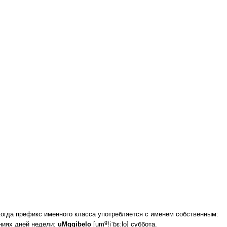
когда префикс именного класса употребляется с именем собственным:
g
аниях дней недели:
uMgqibelo
[um
!iˈɓɛːlo] суббота.