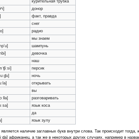
курительная трубка
ʰi]
донор
]
факт, правда
снег
jo]
радио
мы знаем
mpʼu]
шампунь
mbi]
девочка
наш
nˈʧiːsi]
персик
uːɠu]
ночь
ːla]
открывать
вы
ɔːǁa]
разговаривать
ɔːsa]
язык коса
да
u]
язык зулу
является наличие заглавных букв внутри слова. Так происходит тогда, 
iːɠa] африканец, а так же в некоторых других случаях, например в назв