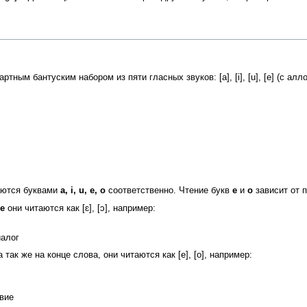
ым бантуским набором из пяти гласных звуков: [a], [i], [u], [e] (с аллоф
редаются буквами
a, i, u, e, o
соответственно. Чтение букв
e
и
o
зависит от п
e
они читаются как [ɛ], [ɔ], например:
иалог
 а так же на конце слова, они читаются как [e], [o], например:
твие