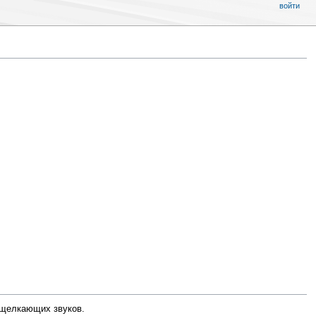
войти
 щелкающих звуков.