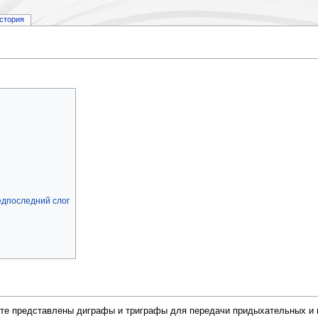
стория
едпоследний слог
вите представлены диграфы и триграфы для передачи придыхательных и