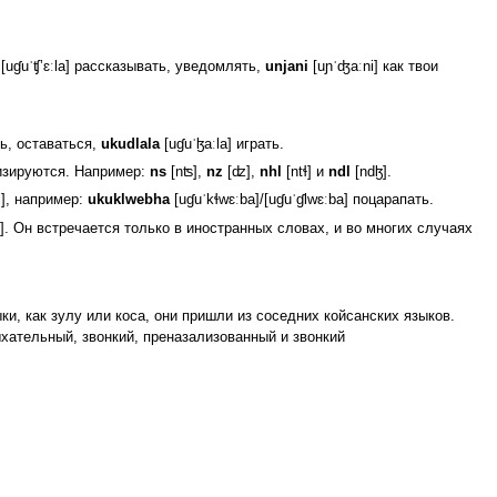
[uɠuˈʧʼɛːla] рассказывать, уведомлять,
unjani
[uɲˈʤaːni] как твои
ть, оставаться,
ukudlala
[uɠuˈɮaːla] играть.
изируются. Например:
ns
[nʦ],
nz
[ʣ],
nhl
[ntɬ] и
ndl
[ndɮ].
l], например:
ukuklwebha
[uɠuˈkɬwɛːba]/[uɠuˈɠlwɛːba] поцарапать.
ʁ]. Он встречается только в иностранных словах, и во многих случаях
и, как зулу или коса, они пришли из соседних койсанских языков.
хательный, звонкий, преназализованный и звонкий