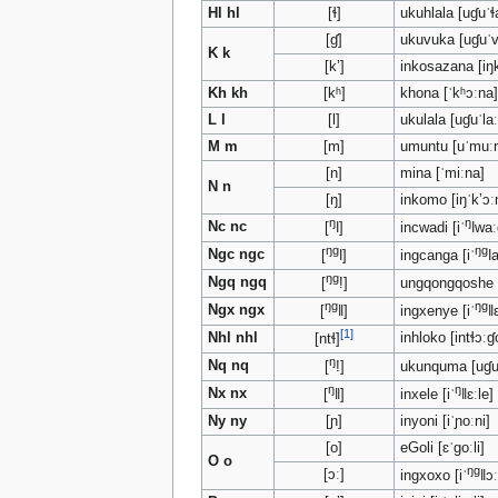
Hl hl
[ɬ]
ukuhlala [uɠuˈɬ
[ɠ]
ukuvuka [uɠuˈv
K k
[kʼ]
inkosazana [iŋ
Kh kh
[kʰ]
khona [ˈkʰɔːna
L l
[l]
ukulala [uɠuˈlaː
M m
[m]
umuntu [uˈmuːn
[n]
mina [ˈmiːna]
N n
[ŋ]
inkomo [iŋˈkʼɔ
ŋ
ŋ
Nc nc
[
ǀ]
incwadi [iˈ
ǀwaː
ŋg
ŋg
Ngc ngc
[
ǀ]
ingcanga [iˈ
ǀ
ŋg
Ngq ngq
[
!]
ungqongqoshe 
ŋg
ŋg
Ngx ngx
[
ǁ]
ingxenye [iˈ
ǁ
[1]
Nhl nhl
inhloko [intɬɔːɠ
[ntɬ]
ŋ
Nq nq
[
!]
ukunquma [uɠu
ŋ
ŋ
Nx nx
[
ǁ]
inxele [iˈ
ǁɛːle]
Ny ny
[ɲ]
inyoni [iˈɲoːni]
[o]
eGoli [ɛˈgoːli]
O o
ŋg
[ɔː]
ingxoxo [iˈ
ǁɔ