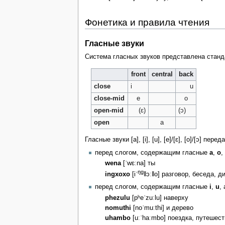
Фонетика и правила чтения
Гласные звуки
Система гласных звуков представлена стандартн
front
central
back
close
i
u
close-mid
e
o
open-mid
(ɛ)
(ɔ)
open
a
Гласные звуки [a], [i], [u], [e]/[ɛ], [o]/[ɔ] пе
перед слогом, содержащим гласные
a
,
o
,
wena
[ˈwɛːna] ты
ŋg
ingxoxo
[iˈ
ǁɔːǁo] разговор, беседа, д
перед слогом, содержащим гласные
i
,
u
,
phezulu
[pʰeˈzuːlu] наверху
nomuthi
[noˈmuːthi] и дерево
uhambo
[uːˈhaːmbo] поездка, путешес