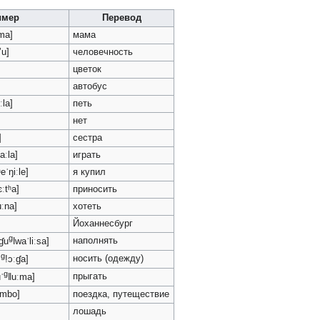
имер
Перевод
ma]
мама
ʼu]
человечность
]
цветок
автобус
ːla]
петь
нет
]
сестра
aːla]
играть
eˈŋiːle]
я купил
ɛːtʰa]
приносить
uːna]
хотеть
Йоханнесбург
g
наполнять
ɠu
ǀwaˈliːsa]
g
носить (одежду)
ˈ
!ɔːɠa]
g
прыгать
ˈ
ǁuːma]
ːmbo]
поездка, путеществие
]
лошадь