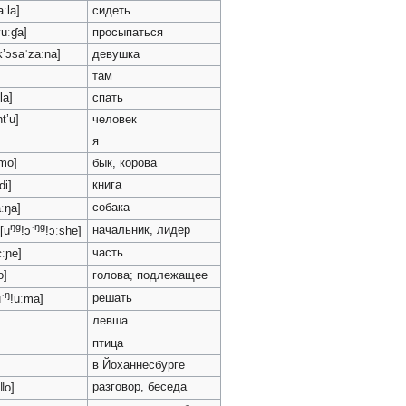
aːla]
сидеть
uːɠa]
просыпаться
kʼɔsaˈzaːna]
девушка
]
там
la]
спать
tʼu]
человек
я
ːmo]
бык, корова
книга
di]
собака
aːŋa]
ŋg
ŋg
начальник, лидер
[u
!ɔˈ
!ɔːshe]
часть
ɛːɲe]
o]
голова; подлежащее
ŋ
решать
ˈ
!uːma]
левша
птица
в Йоханнесбурге
разговор, беседа
ːǁo]