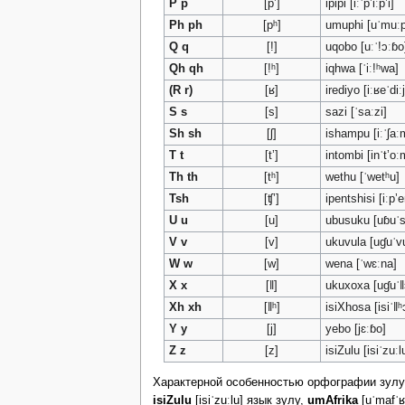
P p
[pʼ]
ipipi [iːˈpʼiːpʼi]
Ph ph
[pʰ]
umuphi [uˈmuːp
Q q
[!]
uqobo [uːˈ!ɔːɓo
Qh qh
[!ʰ]
iqhwa [ˈiː!ʰwa]
(R r)
[ʁ]
irediyo [iːʁeˈdiː
S s
[s]
sazi [ˈsaːzi]
Sh sh
[ʃ]
ishampu [iːˈʃaː
T t
[tʼ]
intombi [inˈtʼoː
Th th
[tʰ]
wethu [ˈwetʰu]
Tsh
[ʧʼ]
ipentshisi [iːpʼe
U u
[u]
ubusuku [uɓuˈs
V v
[v]
ukuvula [uɠuˈvu
W w
[w]
wena [ˈwɛːna]
X x
[ǁ]
ukuxoxa [uɠuˈǁ
Xh xh
[ǁʰ]
isiXhosa [isiˈǁʰ
Y y
[j]
yebo [jɛːɓo]
Z z
[z]
isiZulu [isiˈzuːl
Характерной особенностью орфографии зулу 
isiZulu
[isiˈzuːlu] язык зулу,
umAfrika
[uˈmafˈʁ