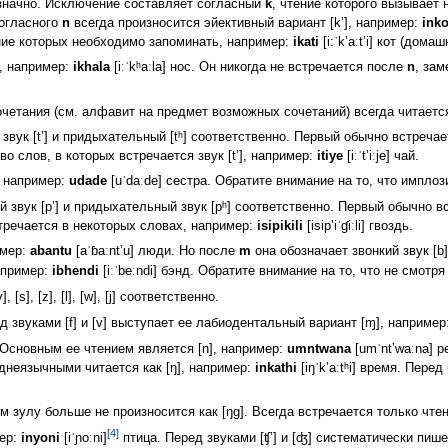
значно. Исключение составляет согласный
k
, чтение которого вызывает
согласного
n
всегда произносится эйективный вариант [kʼ], например:
ink
ние которых необходимо запоминать, например:
ikati
[i:ˈkʼaːtʼi] кот (домаш
, например:
ikhala
[iːˈkʰaːla] нос. Он никогда не встречается после
n
, зам
сочетания (см. алфавит на предмет возможных сочетаний) всегда читается
вук [tʼ] и придыхательный [tʰ] соответственно. Первый обычно встреча
о слов, в которых встречается звук [tʼ], например:
itiye
[iːˈtʼiːje] чай.
, например:
udade
[uˈdaːde] сестра. Обратите внимание на то, что имплози
 звук [pʼ] и придыхательный звук [pʰ] соответственно. Первый обычно 
 встречается в некоторых словах, например:
isipikili
[isipʼiˈɠiːli] гвоздь.
имер:
abantu
[aˈɓaːntʼu] люди. Но после
m
она обозначает звонкий звук [b
апример:
ibhendi
[iːˈbeːndi] бэнд. Обратите внимание на то, что не смотр
 [s], [z], [l], [w], [j] соответственно.
д звуками [f] и [v] выступает ее лабиодентальный вариант [ɱ], например
Основным ее чтением является [n], например:
umntwana
[umˈntʼwaːna] 
днеязычными читается как [ŋ], например:
inkathi
[iŋˈkʼaːtʰi] время. Пер
 зулу больше не произносится как [ŋg]. Всегда встречается только чтен
[4]
мер:
inyoni
[iˈɲoːni]
птица. Перед звуками [ʧʼ] и [ʤ] систематически пиш