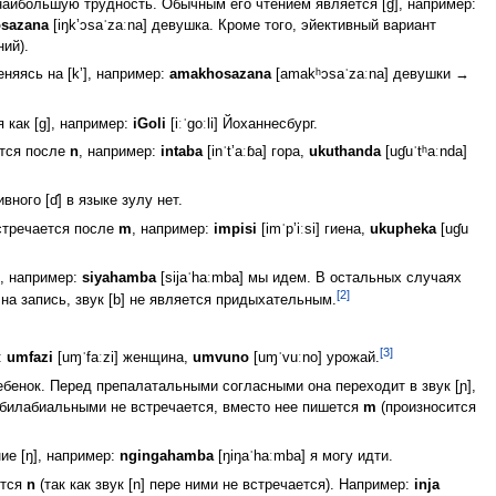
 наибольшую трудность. Обычным его чтением является [ɠ], например:
osazana
[iŋkʼɔsaˈzaːna] девушка. Кроме того, эйективный вариант
ний).
еняясь на [kʼ], например:
amakhosazana
[amakʰɔsaˈzaːna] девушки →
 как [g], например:
iGoli
[iːˈgoːli] Йоханнесбург.
ется после
n
, например:
intaba
[inˈtʼaːɓa] гора,
ukuthanda
[uɠuˈtʰaːnda]
вного [ɗ] в языке зулу нет.
встречается после
m
, например:
impisi
[imˈpʼiːsi] гиена,
ukupheka
[uɠu
], например:
siyahamba
[sijaˈhaːmba] мы идем. В остальных случаях
[2]
я на запись, звук [b] не является придыхательным.
[3]
:
umfazi
[uɱˈfaːzi] женщина,
umvuno
[uɱˈvuːno] урожай.
ребенок. Перед препалатальными согласными она переходит в звук [ɲ],
ед билабиальными не встречается, вместо нее пишется
m
(произносится
ие [ŋ], например:
ngingahamba
[ŋiŋaˈhaːmba] я могу идти.
ется
n
(так как звук [n] пере ними не встречается). Например:
inja