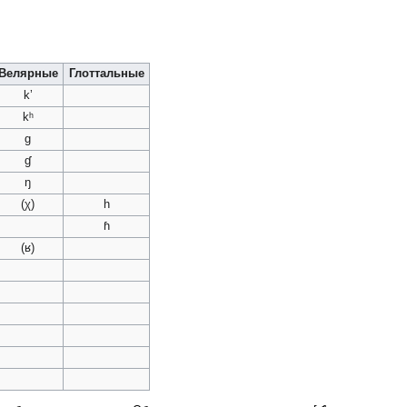
Велярные
Глоттальные
kʼ
kʰ
g
ɠ
ŋ
(χ)
h
ɦ
(ʁ)