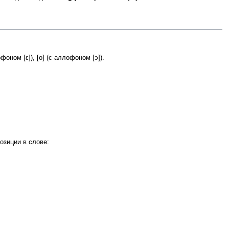
оном [ɛ]), [o] (с аллофоном [ɔ]).
озиции в слове: