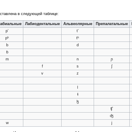
дставлена в следующей таблице:
лабиальные
Лабиодентальные
Альвеолярные
Препалатальные
pʼ
tʼ
pʰ
tʰ
b
d
ɓ
m
n
ɲ
f
s
ʃ
v
z
l
ɬ
ɮ
ʧʼ
ʤ
w
j