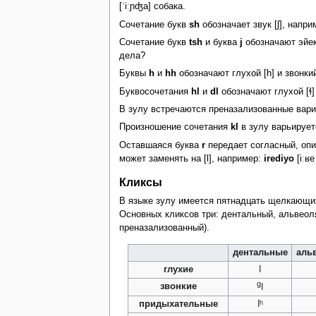
[ˈiːɲʤa] собака.
Сочетание букв
sh
обозначает звук [ʃ], напр
Сочетание букв
tsh
и буква
j
обозначают эйект
дела?
Буквы
h
и
hh
обозначают глухой [h] и звонки
Буквосочетания
hl
и
dl
обозначают глухой [ɬ]
В зулу встречаются преназализованные вар
Произношение сочетания
kl
в зулу варьируетс
Оставшаяся буква
r
передает согласный, опис
может заменять на [l], например:
irediyo
[iːʁeˈ
Кликсы
В языке зулу имеется пятнадцать щелкающих 
Основных кликсов три: дентальный, альвеол
преназализованный).
дентальные
аль
глухие
ǀ
g
звонкие
ǀ
придыхательные
ǀʰ