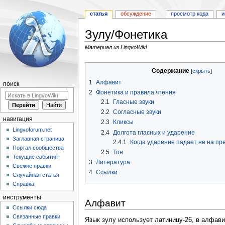
статья
обсуждение
просмотр кода
и
Зулу/Фонетика
Материал из LingvoWiki
Перейти
Перейти
Содержание
к
к
1
Алфавит
навигации
поиску
поиск
2
Фонетика и правила чтения
2.1
Гласные звуки
2.2
Согласные звуки
навигация
2.3
Кликсы
Lingvoforum.net
2.4
Долгота гласных и ударение
Заглавная страница
2.4.1
Когда ударение падает не на пр
Портал сообщества
2.5
Тон
Текущие события
3
Литература
Свежие правки
4
Ссылки
Случайная статья
Справка
инструменты
Алфавит
Ссылки сюда
Связанные правки
Язык зулу использует латиницу-26, в алфа