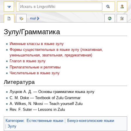
ещё
Зулу/Грамматика
Перейти
Перейти
Именные классы в языке зулу
к
к
Формы существительных в языке зулу (локативная,
навигации
поиску
уменьшительная, звательная, предикативная)
Глагол в языке зулу
Прилагательные и релятивы
Числительные в языке зулу
Литература
Луцков А. Д. — Основы грамматики языка зулу
C. M. Doke — Textbook of Zulu Grammar
A. Wilkes, N. Nkosi — Teach yourself Zulu
Rev. F. Suter — Lessons in Zulu
Категории
:
Естественные языки
Бенуэ-конголезские языки
Зулу