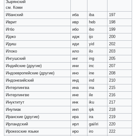
Зырянский
см. Коми
Ибанский
иба
iba
197
Иврит
ивр
heb
198
Игбо
ибо
ibo
199
Иджо
идж
ijo
200
Идиш
иди
yid
202
Илоко
ило
ilo
203
Ингушский
инг
ing
205
Индийские (другие)
ини
inc
207
Индоевропейские (другие)
ино
ine
208
Индонезийский
инд
ind
210
Интерлингва
ина
ina
215
Интерлингве
ине
ile
216
Инуктитут
инк
iku
217
Инупиак
инп
ipk
218
Иранские (другие)
ира
ira
219
Ирландский
ирл
gai/iri
220
Ирокезские языки
иро
iro
222