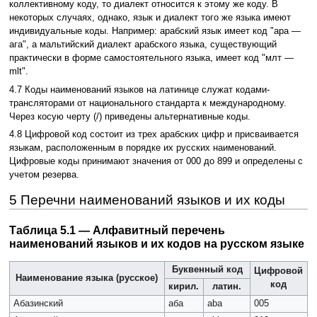
коллективному коду, то диалект относится к этому же коду. В
некоторых случаях, однако, язык и диалект того же языка имеют
индивидуальные коды. Например: арабский язык имеет код "ара —
ага", а мальтийский диалект арабского языка, существующий
практически в форме самостоятельного языка, имеет код "млт —
mlt".
4.7 Коды наименований языков на латинице служат кодами-
трансляторами от национального стандарта к международному.
Через косую черту (/) приведены альтернативные коды.
4.8 Цифровой код состоит из трех арабских цифр и присваивается
языкам, расположенным в порядке их русских наименований.
Цифровые коды принимают значения от 000 до 899 и определены с
учетом резерва.
5 Перечни наименований языков и их коды
Таблица 5.1 — Алфавитный перечень
наименований языков и их кодов на русском языке
Буквенный код
Цифровой
Наименование языка (русское)
код
кирил.
латин.
Абазинский
аба
aba
005