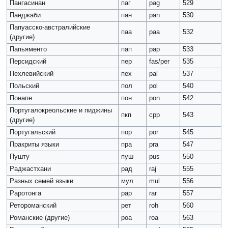
Пангасинан
паг
pag
529
Панджаби
пан
pan
530
Папуасско-австралийские
паа
paa
532
(другие)
Папьяменто
пап
pap
533
Персидский
пер
fas/per
535
Пехлевийский
пех
pal
537
Польский
пол
pol
540
Понапе
пон
pon
542
Португалокреольские и пиджины
пкп
cpp
543
(другие)
Португальский
пор
роr
545
Пракриты языки
пра
pra
547
Пушту
пуш
pus
550
Раджастхани
рад
raj
555
Разных семей языки
мул
mul
556
Раротонга
рар
rar
557
Ретороманский
peт
roh
560
Романские (другие)
роа
roa
563