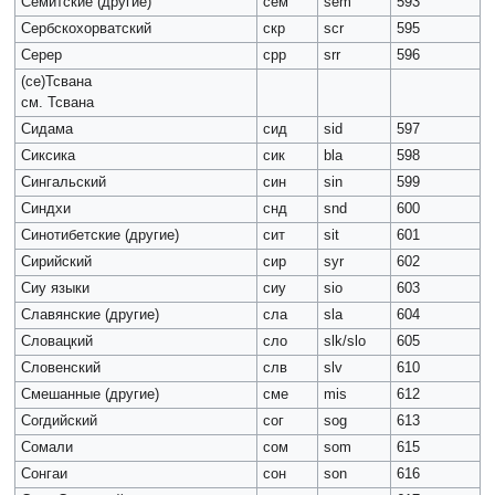
Семитские (другие)
сем
sem
593
Сербскохорватский
скр
scr
595
Серер
срр
srr
596
(се)Тсвана
см. Тсвана
Сидама
сид
sid
597
Сиксика
сик
bla
598
Сингальский
син
sin
599
Синдхи
снд
snd
600
Синотибетские (другие)
сит
sit
601
Сирийский
сир
syr
602
Сиу языки
сиу
sio
603
Славянские (другие)
сла
sla
604
Словацкий
сло
slk/slo
605
Словенский
слв
slv
610
Смешанные (другие)
сме
mis
612
Согдийский
сог
sog
613
Сомали
сом
som
615
Сонгаи
сон
son
616