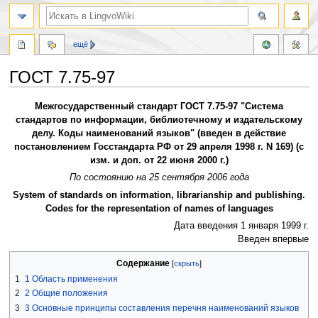
ещё
ГОСТ 7.75-97
Перейти
Перейти
Межгосударственный стандарт ГОСТ 7.75-97 "Система
к
к
стандартов по информации, библиотечному и издательскому
навигации
поиску
делу. Коды наименований языков" (введен в действие
постановлением Госстандарта РФ от 29 апреля 1998 г. N 169) (с
изм. и доп. от 22 июня 2000 г.)
По состоянию на 25 сентября 2006 года
System of standards on information, librarianship and publishing.
Codes for the representation of names of languages
Дата введения 1 января 1999 г.
Введен впервые
Содержание
1
1 Область применения
2
2 Общие положения
3
3 Основные принципы составления перечня наименований языков