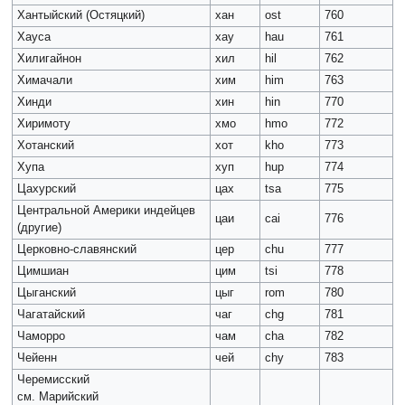
Хантыйский (Остяцкий)
хан
ost
760
Хауса
хау
hau
761
Хилигайнон
хил
hil
762
Химачали
хим
him
763
Хинди
хин
hin
770
Хиримоту
хмо
hmo
772
Хотанский
хот
kho
773
Хупа
хуп
hup
774
Цахурский
цах
tsa
775
Центральной Америки индейцев
цаи
cai
776
(другие)
Церковно-славянский
цер
chu
777
Цимшиан
цим
tsi
778
Цыганский
цыг
rom
780
Чагатайский
чаг
chg
781
Чаморро
чам
cha
782
Чейенн
чей
chy
783
Черемисский
см. Марийский