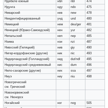
Ндебеле южный
нбл
nbl
474
Ндунга
нду
ndo
475
Неварский
нев
new
478
Неидентифицированный
унд
und
480
Немецкий
нем
deu/ger
481
Ненецкий (Юрако-Самоедский)
нен
yur
482
Непальский
неп
nep
485
Нзима
нзи
nzi
487
Нивхский (Гиляцкий)
нив
giy
490
Нигер-кордофанские (другие)
ник
nic
493
Нидерландский (Голландский)
нид
dut/ndl
495
Нидерландский средневековый
нис
dum
496
Нило-сахарские (другие)
них
ssa
497
Ниуэ
ниу
niu
498
Новогреческий
см. Греческий
Новонорвежский
см. Нюнорск
Ногайский
ног
nog
505