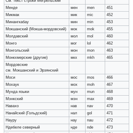
См. текст строки Мегрельский
Менде
мен
men
451
Микмак
мик
mic
452
Минангкабау
мин
min
453
Мокшанский (Мокша-мордовский)
мок
mok
455
Молдавский
мол
mol
460
Монго
мог
lol
462
Монгольский
мон
mon
463
Монкхмерские (другие)
мкх
mkh
465
Мордовские
см. Мокшанский и Эрзянский
Моси
мос
mos
466
Мохаук
мох
moh
467
Мунда языки
мун
mun
468
Мэнкский
мэн
max
469
Навахо
нав
nav
470
Нанайский (Гольдский)
нал
gol
471
Науру
нау
nau
472
Ндебеле северный
нде
nde
473