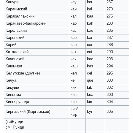
Канури
кау
kau
267
Караимский
каи
kai
270
Каракалпакский
кап
kaa
275
Карачаево-балкарский
као
kah
280
Карельский
кас
kae
285
Каренский
кае
kar
287
Кариб
кар
car
288
Каталанский
кат
cat
290
Качинский
кач
kac
293
Кашмири
каш
kas
294
Кельтские (другие)
кел
cel
295
Кечуа
кеч
que
300
Кикуйю
кик
kik
302
Киньяма
кия
kua
303
Киньяруанда
кин
kin
304
кир/
Киргизский (Кыргызский)
kyr
305
кыр
(ки)Рунди
см. Рунди