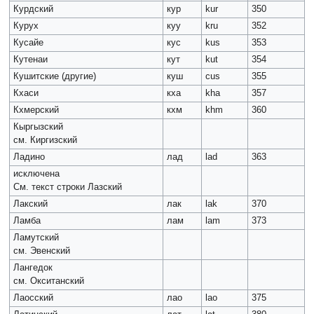
Курдский
кур
kur
350
Курух
куу
kru
352
Кусайе
кус
kus
353
Кутенаи
кут
kut
354
Кушитские (другие)
куш
cus
355
Кхаси
кха
kha
357
Кхмерский
кхм
khm
360
Кыргызский
см. Киргизский
Ладино
лад
lad
363
исключена
См. текст строки Лазский
Лакский
лак
lak
370
Ламба
лам
lam
373
Ламутский
см. Эвенский
Лангедок
см. Окситанский
Лаосский
лао
lao
375