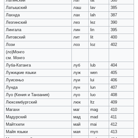
Латинский
лат
lat
380
Латышский
лаш
lav
385
Лахнда
лах
lah
387
Лезгинский
лез
lez
390
Лингала
лин
lin
395
Литовский
лит
lit
400
Лози
лоз
loz
402
(ло)Монго
см. Монго
Луба-Катанга
луб
lub
404
Лужицкие языки
луж
wen
405
Луисеньо
луи
lui
406
Лунда
лун
lun
407
Луо (Кения и Танзания)
луо
luo
408
Люксембургский
люк
ltz
409
Магахи
маг
mag
410
Мадурский
мад
mad
411
Майтхили
май
mai
412
Майя языки
мая
myn
413