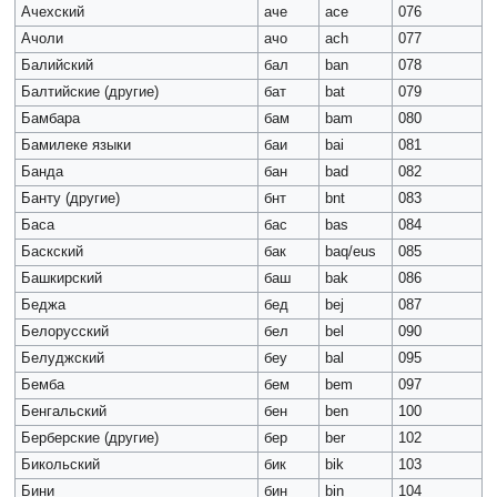
Ачехский
аче
ace
076
Ачоли
ачо
ach
077
Балийский
бал
ban
078
Балтийские (другие)
бат
bat
079
Бамбара
бам
bam
080
Бамилеке языки
баи
bai
081
Банда
бан
bad
082
Банту (другие)
бнт
bnt
083
Баса
бас
bas
084
Баскский
бак
baq/eus
085
Башкирский
баш
bak
086
Беджа
бед
bej
087
Белорусский
бел
bel
090
Белуджский
беу
bal
095
Бемба
бем
bem
097
Бенгальский
бен
ben
100
Берберские (другие)
бер
ber
102
Бикольский
бик
bik
103
Бини
бин
bin
104