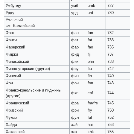
Умбунду
умб
umb
727
Урду
урд
urd
730
Уэльский
см. Валлийский
Фанг
фан
fan
732
Фанти
фат
fat
733
Фарерский
фар
fao
735
Фиджи
фид
fij
737
Финикийский
фик
phn
738
Финно-угорские (другие)
фиу
fiu
742
Финский
фин
fin
740
Фон
фон
fon
743
Франко-креольские и пиджины
фкп
cpf
744
(другие)
Французский
фра
fra/fre
745
Фризский
фри
fry
750
Фулах
фул
ful
752
Хайда
хай
hai
753
Хакасский
хак
khk
755