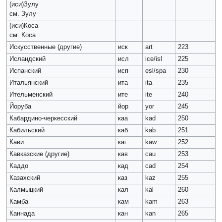
(иси)Зулу
см. Зулу
(иси)Коса
см. Коса
Искусственные (другие)
иск
art
223
Исландский
исл
ice/isl
225
Испанский
исп
esl/spa
230
Итальянский
ита
ita
235
Ительменский
ите
ite
240
Йоруба
йор
yor
245
Кабардино-черкесский
каа
kad
250
Кабильский
каб
kab
251
Кави
каг
kaw
252
Кавказские (другие)
кав
cau
253
Каддо
кад
cad
254
Казахский
каз
kaz
255
Калмыцкий
кал
kal
260
Камба
кам
kam
263
Каннада
кан
kan
265