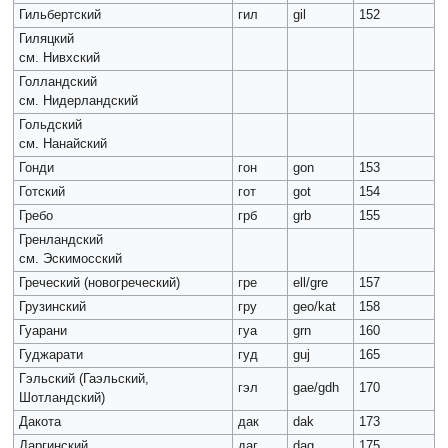
Гильбертский
гил
gil
152
Гиляцкий
см. Нивхский
Голландский
см. Нидерландский
Гольдский
см. Нанайский
Гонди
гон
gon
153
Готский
гот
got
154
Гребо
грб
grb
155
Гренландский
см. Эскимосский
Греческий (новогреческий)
гре
ell/gre
157
Грузинский
гру
geo/kat
158
Гуарани
гуа
grn
160
Гуджарати
гуд
guj
165
Гэльский (Гаэльский,
гэл
gae/gdh
170
Шотландский)
Дакота
дак
dak
173
Даргинский
даг
dag
175