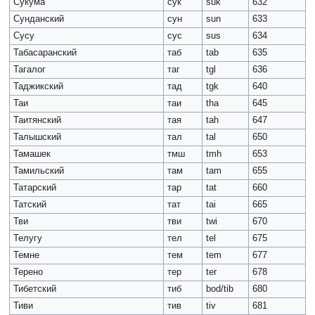
Сукума
сук
suk
632
Сунданский
сун
sun
633
Сусу
сус
sus
634
Табасаранский
таб
tab
635
Тагалог
таг
tgl
636
Таджикский
тад
tgk
640
Таи
таи
tha
645
Таитянский
тая
tah
647
Талышский
тал
tal
650
Тамашек
тмш
tmh
653
Тамильский
там
tam
655
Татарский
тар
tat
660
Татский
тат
tai
665
Тви
тви
twi
670
Телугу
тел
tel
675
Темне
тем
tem
677
Терено
тер
ter
678
Тибетский
тиб
bod/tib
680
Тиви
тив
tiv
681