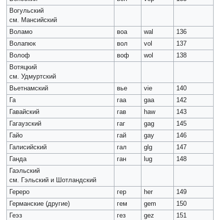
Вогульский
см. Мансийский
Воламо
воа
wal
136
Волапюк
вол
vol
137
Волоф
воф
wol
138
Вотяцкий
см. Удмуртский
Вьетнамский
вье
vie
140
Га
гаа
gaa
142
Гавайский
гав
haw
143
Гагаузский
гаг
gag
145
Гайо
гай
gay
146
Галисийский
гал
glg
147
Ганда
ган
lug
148
Гаэльский
см. Гэльский и Шотландский
Гереро
гер
her
149
Германские (другие)
гем
gem
150
Геэз
гез
gez
151