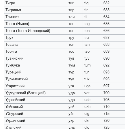
Тигре
тиг
tig
682
Тигринья
тир
tir
683
Тлингит
тли
tli
684
Тонга (Ньяса)
тог
tog
685
Тонга (Тонга Исландский)
тон
ton
686
Трук
тру
tru
687
Тсвана
тсн
tsn
688
Тсонга
тсо
tso
689
Тувинский
тув
tyv
690
Тумбука
тум
tum
692
Турецкий
тур
tur
693
Туркменский
тук
tuk
695
Угаритский
уга
uga
697
Удмуртский (Вотяцкий)
удм
vot
700
Удэгейский
удэ
ude
705
Узбекский
узб
uzb
710
Уйгурский
уйг
uig
715
Украинский
укр
ukr
720
Ульчский
уль
ulc
725