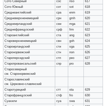
Сото Северный
сос
nso
617
Сото Южный
сот
sot
618
Среднеанглийский
сра
enm
619
Средневерхненемецкий
срн
gmh
620
Среднеирландский
сеи
mga
621
Среднефранцузский
срф
frm
622
Староанглийский
ста
ang
623
Староверхненемецкий
свн
goh
624
Староирландский
сти
sga
625
Старонорвежский
стн
non
626
Староперсидский
стп
peo
627
Старопровансальский
спр
pro
628
Старосеверный
см. Старонорвежский
Старославянский
см. Церковно-славянский
Старотурецкий
стт
ota
629
Старофранцузский
стф
fro
630
Суахили
суа
swa
631