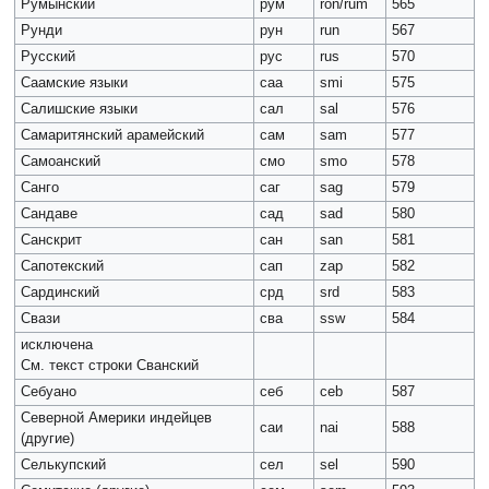
Румынский
рум
ron/rum
565
Рунди
рун
run
567
Русский
рус
rus
570
Саамские языки
саа
smi
575
Салишские языки
сал
sal
576
Самаритянский арамейский
сам
sam
577
Самоанский
смо
smo
578
Санго
саг
sag
579
Сандаве
сад
sad
580
Санскрит
сан
san
581
Сапотекский
сап
zap
582
Сардинский
срд
srd
583
Свази
сва
ssw
584
исключена
См. текст строки Сванский
Себуано
себ
ceb
587
Северной Америки индейцев
саи
nai
588
(другие)
Селькупский
сел
sel
590