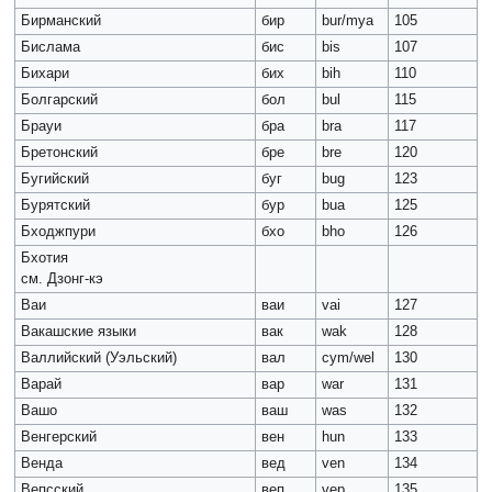
Бирманский
бир
bur/mya
105
Бислама
бис
bis
107
Бихари
бих
bih
110
Болгарский
бол
bul
115
Брауи
бра
bra
117
Бретонский
бре
bre
120
Бугийский
буг
bug
123
Бурятский
бур
bua
125
Бходжпури
бхо
bho
126
Бхотия
см. Дзонг-кэ
Ваи
ваи
vai
127
Вакашские языки
вак
wak
128
Валлийский (Уэльский)
вал
cym/wel
130
Варай
вар
war
131
Вашо
ваш
was
132
Венгерский
вен
hun
133
Венда
вед
ven
134
Вепсский
веп
vep
135