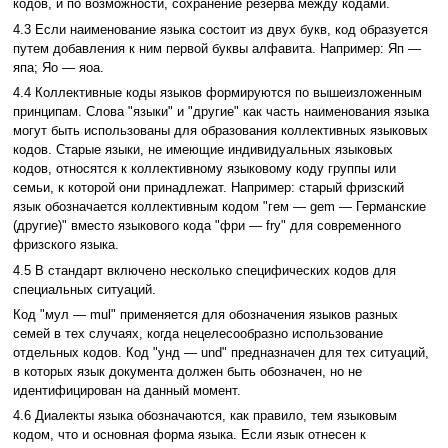
кодов, и по возможности, сохранение резерва между кодами.
4.3 Если наименование языка состоит из двух букв, код образуется
путем добавления к ним первой буквы алфавита. Например: Яп —
япа; Яо — яоа.
4.4 Коллективные коды языков формируются по вышеизложенным
принципам. Слова "языки" и "другие" как часть наименования языка
могут быть использованы для образования коллективных языковых
кодов. Старые языки, не имеющие индивидуальных языковых
кодов, относятся к коллективному языковому коду группы или
семьи, к которой они принадлежат. Например: старый фризский
язык обозначается коллективным кодом "гем — gem — Германские
(другие)" вместо языкового кода "фри — fry" для современного
фризского языка.
4.5 В стандарт включено несколько специфических кодов для
специальных ситуаций.
Код "мул — mul" применяется для обозначения языков разных
семей в тех случаях, когда нецелесообразно использование
отдельных кодов. Код "унд — und" предназначен для тех ситуаций,
в которых язык документа должен быть обозначен, но не
идентифицирован на данный момент.
4.6 Диалекты языка обозначаются, как правило, тем языковым
кодом, что и основная форма языка. Если язык отнесен к