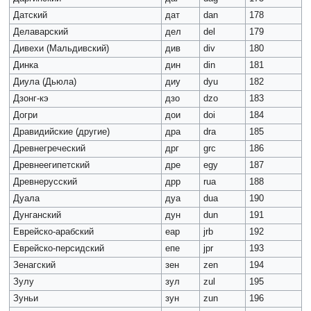
Датский
дат
dan
178
Делаварский
дел
del
179
Дивехи (Мальдивский)
див
div
180
Динка
дин
din
181
Диула (Дьюла)
диу
dyu
182
Дзонг-кэ
дзо
dzo
183
Догри
дои
doi
184
Дравидийские (другие)
дра
dra
185
Древнегреческий
дрг
grc
186
Древнеегипетский
дре
egy
187
Древнерусский
дрр
rua
188
Дуала
дуа
dua
190
Дунганский
дун
dun
191
Еврейско-арабский
еар
jrb
192
Еврейско-персидский
епе
jpr
193
Зенагский
зен
zen
194
Зулу
зул
zul
195
Зуньи
зун
zun
196