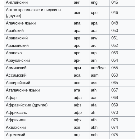
Английский
анг
eng
045
Англо-креольские и пиджины
акп
cpe
046
(другие)
Апачские языки
апа
ара
048
Арабский
ара
ara
050
Аравакский
арв
arw
051
Арамейский
арс
arc
052
Арапахо
арп
arp
053
Арауканский
арн
arn
054
Армянский
арм
arm/hye
055
Ассамский
аса
asm
060
Ассирийский
асс
ass
065
Атапачские языки
ата
ath
067
Афар
афа
aar
068
Афразийские (другие)
афз
afa
069
Африкаанс
афр
afr
070
Африхили
афх
afh
073
Ахвахский
ахв
akh
074
Ацтекский
ацт
nah
075