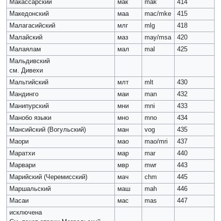
Макассарский
мак
mak
414
Македонский
маа
mac/mke
415
Малагасийский
млг
mlg
418
Малайский
маз
may/msa
420
Малаялам
мал
mal
425
Мальдивский
см. Дивехи
Мальтийский
млт
mlt
430
Мандинго
маи
man
432
Манипурский
мни
mni
433
Манобо языки
мно
mno
434
Мансийский (Вогульский)
ман
vog
435
Маори
мао
mao/mri
437
Маратхи
мар
mar
440
Марвари
мвр
mwr
443
Марийский (Черемисский)
мач
chm
445
Маршальский
маш
mah
446
Масаи
мас
mas
447
исключена