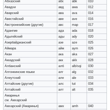
Абхазский
абх
abk
010
Авадхи
авд
awa
012
Аварский
ава
ava
014
Авестийский
аве
ave
016
Австронезийские (другие)
авс
map
017
Адангме
ада
ada
018
Адыгейский
ады
ady
020
Азербайджанский
азе
aze
025
Аймара
айм
aym
026
Акан
ака
aka
027
Аккадский
акк
akk
028
Албанский
алб
alb/sqi
030
Алгонкинские языки
алг
alg
032
Алеутский
але
ale
033
Алтайские (другие)
алс
tut
034
Алтайский
алт
alt
035
Амаринья
см. Амхарский
Амхарский (Амаринья)
амх
amh
040