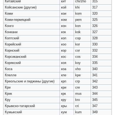
Китайский
кит
chi/zho
315
Койсанские (другие)
кой
khi
317
Коми
кои
kom
320
Коми-пермяцкий
ком
pem
325
Конго
кон
kon
326
Конкани
кок
kok
327
Коптский
коп
cop
328
Корейский
коо
kor
330
Корнский
кор
cor
332
Корсиканский
кос
cos
334
Корякский
коя
koy
335
Коса
коа
xho
340
Кпелле
кпе
kpe
341
Креольские и пиджины (другие)
крп
crp
342
Кри
кри
cre
343
Крик
крк
mus
344
Кру
кру
kro
345
Крымско-татарский
кры
cri
347
Кумыкский
кум
kum
349