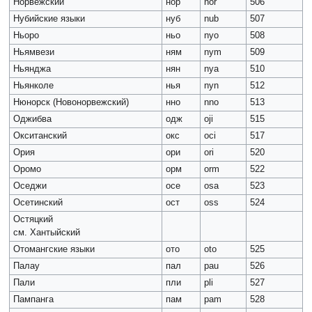
Норвежский
нор
nor
506
Нубийские языки
нуб
nub
507
Ньоро
ньо
nyo
508
Ньямвези
ням
nym
509
Ньянджа
нян
nya
510
Ньянколе
нья
nyn
512
Нюнорск (Новонорвежский)
нно
nno
513
Оджибва
одж
oji
515
Окситанский
окс
oci
517
Ория
ори
ori
520
Оромо
орм
orm
522
Оседжи
осе
osa
523
Осетинский
ост
oss
524
Остяцкий
см. Хантыйский
Отомангские языки
ото
oto
525
Палау
пал
pau
526
Пали
пли
pli
527
Пампанга
пам
pam
528