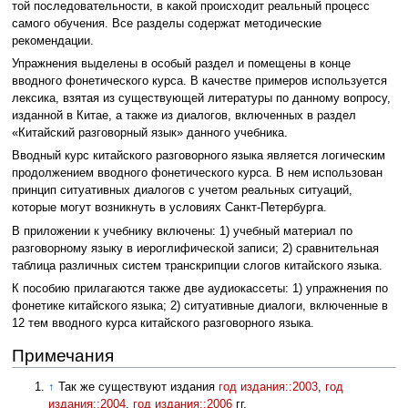
той последовательности, в какой происходит реальный процесс
самого обучения. Все разделы содержат методические
рекомендации.
Упражнения выделены в особый раздел и помещены в конце
вводного фонетического курса. В качестве примеров используется
лексика, взятая из существующей литературы по данному вопросу,
изданной в Китае, а также из диалогов, включенных в раздел
«Китайский разговорный язык» данного учебника.
Вводный курс китайского разговорного языка является логическим
продолжением вводного фонетического курса. В нем использован
принцип ситуативных диалогов с учетом реальных ситуаций,
которые могут возникнуть в условиях Санкт-Петербурга.
В приложении к учебнику включены: 1) учебный материал по
разговорному языку в иероглифической записи; 2) сравнительная
таблица различных систем транскрипции слогов китайского языка.
К пособию прилагаются также две аудиокассеты: 1) упражнения по
фонетике китайского языка; 2) ситуативные диалоги, включенные в
12 тем вводного курса китайского разговорного языка.
Примечания
↑
Так же существуют издания
год издания::2003
,
год
издания::2004
,
год издания::2006
гг.