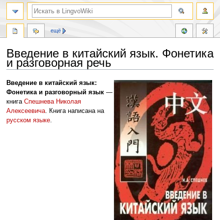
ещё
Введение в китайский язык. Фонетика
и разговорная речь
Перейти
Перейти
Введение в китайский язык:
к
к
Фонетика и разговорный язык
—
навигации
поиску
книга
Спешнева Николая
Алексеевича
. Книга написана на
русском языке
.