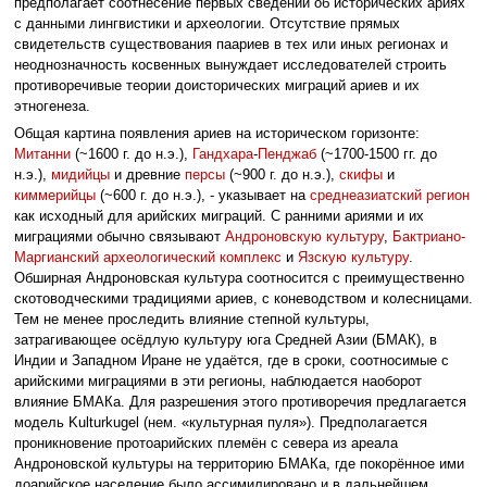
предполагает соотнесение первых сведений об исторических ариях
с данными лингвистики и археологии. Отсутствие прямых
свидетельств существования паариев в тех или иных регионах и
неоднозначность косвенных вынуждает исследователей строить
противоречивые теории доисторических миграций ариев и их
этногенеза.
Общая картина появления ариев на историческом горизонте:
Митанни
(~1600 г. до н.э.),
Гандхара
-
Пенджаб
(~1700-1500 гг. до
н.э.),
мидийцы
и древние
персы
(~900 г. до н.э.),
скифы
и
киммерийцы
(~600 г. до н.э.), - указывает на
среднеазиатский регион
как исходный для арийских миграций. С ранними ариями и их
миграциями обычно связывают
Андроновскую культуру
,
Бактриано-
Маргианский археологический комплекс
и
Язскую культуру
.
Обширная Андроновская культура соотносится с преимущественно
скотоводческими традициями ариев, с коневодством и колесницами.
Тем не менее проследить влияние степной культуры,
затрагивающее осёдлую культуру юга Средней Азии (БМАК), в
Индии и Западном Иране не удаётся, где в сроки, соотносимые с
арийскими миграциями в эти регионы, наблюдается наоборот
влияние БМАКа. Для разрешения этого противоречия предлагается
модель Kulturkugel (нем. «культурная пуля»). Предполагается
проникновение протоарийских племён с севера из ареала
Андроновской культуры на территорию БМАКа, где покорённое ими
доарийское население было ассимилировано и в дальнейшем