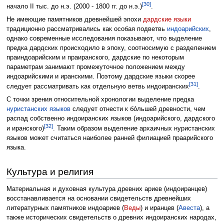
[30]
начало II тыс. до н.э. (2000 - 1800 гг. до н.э.)
.
Не имеющие памятников древнейшей эпохи
дардские языки
традиционно рассматривались как особая подветвь
индоарийских
,
однако современные исследования показывают, что выделение
предка дардских происходило в эпоху, соотносимую с разделением
праиндоарийским и праиранского, дардские по некоторым
параметрам занимают промежуточное положением между
индоарийскими и иранскими. Поэтому дардские языки скорее
[31]
следует рассматривать как отдельную ветвь индоиранских
.
С точки зрения относительной хронологии выделение предка
нуристанских языков
следует отнести к бо́льшей древности, чем
распад собственно индоиранских языков (индоарийского, дардского
[32]
и иранского)
. Таким образом выделение архаичных нуристанских
языков может считаться наиболее ранней филиацией праарийского
языка.
Культура и религия
Материальная и духовная культура древних ариев (индоиранцев)
восстанавливается на основании свидетельств древнейших
литературных памятников индоариев (
Веды
) и иранцев (
Авеста
), а
также исторических свидетельств о древних индоиранских народах,