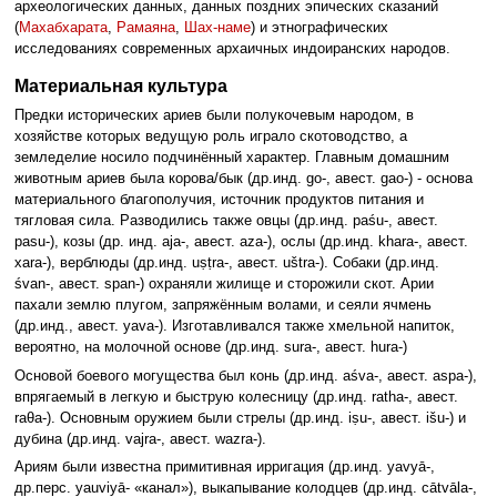
археологических данных, данных поздних эпических сказаний
(
Махабхарата
,
Рамаяна
,
Шах-наме
) и этнографических
исследованиях современных архаичных индоиранских народов.
Материальная культура
Предки исторических ариев были полукочевым народом, в
хозяйстве которых ведущую роль играло скотоводство, а
земледелие носило подчинённый характер. Главным домашним
животным ариев была корова/бык (др.инд. go-, авест. gao-) - основа
материального благополучия, источник продуктов питания и
тягловая сила. Разводились также овцы (др.инд. paśu-, авест.
pasu-), козы (др. инд. aja-, авест. aza-), ослы (др.инд. khara-, авест.
xara-), верблюды (др.инд. uṣṭra-, авест. uštra-). Собаки (др.инд.
śvan-, авест. span-) охраняли жилище и сторожили скот. Арии
пахали землю плугом, запряжённым волами, и сеяли ячмень
(др.инд., авест. yava-). Изготавливался также хмельной напиток,
вероятно, на молочной основе (др.инд. sura-, авест. hura-)
Основой боевого могущества был конь (др.инд. aśva-, авест. aspa-),
впрягаемый в легкую и быструю колесницу (др.инд. ratha-, авест.
raθa-). Основным оружием были стрелы (др.инд. iṣu-, авест. išu-) и
дубина (др.инд. vajra-, авест. wazra-).
Ариям были известна примитивная ирригация (др.инд. yavyā-,
др.перс. yauviyā- «канал»), выкапывание колодцев (др.инд. cātvāla-,