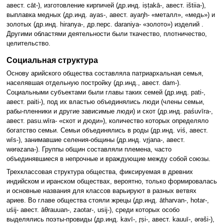
авест. cāt-), изготовление кирпичей (др.инд. iṣṭakā-, авест. ištiia-),
выплавка медных (др.инд. ayas-, авест. ayaŋh- «металл», «медь») и
золотых (др.инд. hiranya-, др.перс. daraniya- «золото») изделий .
Другими областями деятельности были ткачество, плотничество,
целительство.
Социальная структура
Основу арийского общества составляла патриархальная семья,
населявшая отдельную постройку (др.инд., авест. dam-).
Социальными субъектами были главы таких семей (др.инд. pati-,
авест. paiti-), под их властью объединялись люди (члены семьи,
рабы-пленники и другие зависимые люди) и скот (др.инд. paśuvīra-,
авест. pasu.wīra- «скот и дюди»), количество которых определяло
богатство семьи. Семьи объединялись в роды (др.инд. viś, авест.
wīs-), занимавшие селения-общины (др.инд. vr̥jana-, авест.
wərəzana-). Группы общин составляли племена, часто
объединявшиеся в непрочные и враждующие между собой союзы.
Трехклассовая структура общества, фиксируемая в древних
индийском и иранском обществах, вероятно, только формировалась
и основные названия для классов варьируют в разных ветвях
ариев. Во главе общества стояли жрецы (др.инд. ātharvan-, hotar-,
uśij- авест. āθrauuan-, zaotar-, usij-), среди которых особо
выделялись поэты-провиды (др.инд. kavī-, r̥ṣi-, авест. kauuī-, ərəši-),