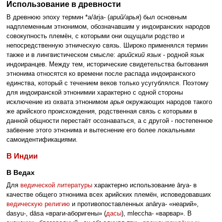
Использование в древности
В древнюю эпоху термин *a/āri̯a- (
арий/арья
) был основным
надплеменным этнонимом, обозначавшим у индоиранских народов
совокупность племён, с которыми они ощущали родство и
непосредственную этническую связь. Широко применялся термин
также и в лингвистическом смысле:
арийский язык
- родной язык
индоиранцев. Между тем, исторические свидетельства бытования
этнонима относятся ко времени после распада индоиранского
единства, который с течением веков только усугублялся. Поэтому
для индоиранской этнонимии характерно с одной стороны
исключение из охвата этнонимом
арья
окружающих народов такого
же арийского происхождения, родственная связь с которыми в
данной общности перестаёт осознаваться, а с другой - постепенное
забвение этого этнонима и вытеснение его более локальными
самоидентификациями.
В Индии
В Ведах
Для
ведической литературы
характерно использование ārya- в
качестве общего этнонима всех арийских племён, исповедовавших
ведическую религию
и противопоставленных anārya- «неарий»,
dasyu-, dāsa «враги-аборигены» (
дасы
), mleccha- «варвар». В