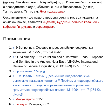
(др.инд. Nāsatya-, авест. Nåŋhaiθya-) и др. Известен был также миф
о прародителе людей, «Близнеце, сыне Виваcванта» (др.инд.
Yama-, авест. Yima-, см.
Яма
и
Джамшид
).
Сохранившимися до нашего времени религиями, возникшими на
арийской почве, являются
индуизм
,
буддизм
,
религия калашей и
кафиров Гиндукуша
и
зороастризм
.
Примечания
↑
Э.Бенвенист. Словарь индоевропейских социальных
терминов. М. 1995., стр. 240-242
↑
O. Szemerinyi. Structuralism and substratum - Indo-Europeans
and Semites in the Ancient Near East (LINGUA. International
Review of General Linguistics, v. 13: 1-29) 1977. P. 122
↑
протосемит. *ʔary-
↑
В.М. Иллич-Свитыч. Древнейшие индоевропейско-
семитские языковые контакты // Проблемы индоевропейского
языкознания. Этюды по сравнительно-исторической
грамматике индоеврпейских языков. М. 1964, стр. 7 (254 Кб,
djvu)
↑
Ману-смрити
, 2:22
↑
Геродот
. История, 7.62