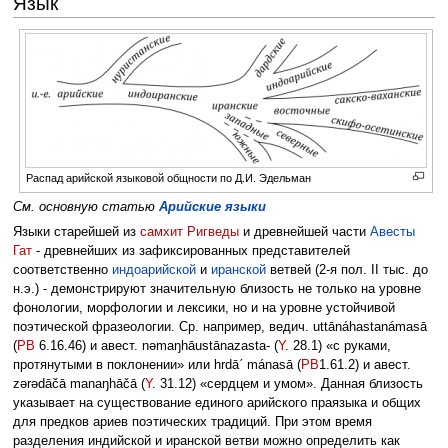
Язык
Распад арийской языковой общности по Д.И. Эдельман
См. основную статью
Арийские языки
Языки старейшей из
самхит
Ригведы
и древнейшей части
Авесты
Гат
- древнейших из зафиксированных представителей
соответственно
индоарийской
и
иранской
ветвей (2-я пол. II тыс. до
н.э.) - демонстрируют значительную близость не только на уровне
фонологии, морфологии и лексики, но и на уровне устойчивой
поэтической фразеологии. Ср. например, ведич. uttānáhastanámasā
(
РВ
6.16.46) и авест. nəmaŋhāustānazasta- (
Y
. 28.1) «с руками,
протянутыми в поклонении» или hrdāˊ mánasā (
РВ
1.61.2) и авест.
zərədāčā manaŋhāčā (
Y
. 31.12) «сердцем и умом». Данная близость
указывает на существование единого арийского праязыка и общих
для предков ариев поэтических традиций. При этом время
разделения индийской и иранской ветви можно определить как