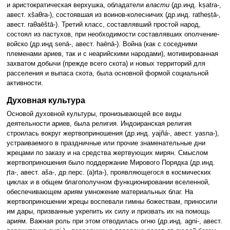
и аристократическая верхушка, обладатели
власти
(др.инд. kṣatra-,
авест. xšaθra-), состоявшая из воинов-колесничих (др.инд. ratheṣṭā-,
авест. raθaēštā-). Третий класс, составлявший простой народ,
состоял из пастухов, при необходимости составлявших ополчение-
войско (др.инд senā-, авест. haēnā-). Война (как с соседними
племенами ариев, так и с неарийскими народами), мотивированная
захватом добычи (прежде всего скота) и новых территорий для
расселения и выпаса скота, была основной формой социальной
активности.
Духовная культура
Основой духовной культуры, пронизывающей все виды
деятельности ариев, была религия. Индоиранская религия
строилась вокруг жертвоприношения (др.инд. yajñá-, авест. yasna-),
устраиваемого в праздничные или прочие знаменательные дни
жрецами по заказу и на средства жертвующих мирян. Смыслом
жертвоприношения было поддержание Мирового Порядка (др.инд.
r̥ta-, авест. aša-, др.перс. (a)rta-), проявляющегося в космических
циклах и в общем благополучном функционировании вселенной,
обеспечивающем ариям умножение материальных благ. На
жертвоприношении жрецы воспевали гимны божествам, приносили
им дары, призванные укрепить их силу и призвать их на помощь
ариям. Важная роль при этом отводилась огню (др.инд. agni-, авест.