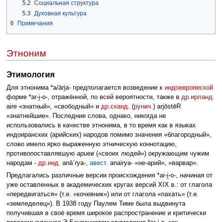
5.2
Социальная структура
5.3
Духовная культура
6
Примечания
Этноним
Этимология
Для этнонима *a/āri̯a- предполагается возведение к
индоевропеской
форме *ar-i̯-o-, отражённой, по всей вероятности, также в
др.ирланд.
aire «знатный», «свободный» и
др.сканд.
(
рунич.
) arjōstēR
«знатнейшие». Последние слова, однако, никогда не
использовались в качестве этнонима, в то время как в языках
индоиранских (арийских) народов помимо значения «благородный»,
слово имело ярко выраженную этническую коннотацию,
противопоставлявшую
ариев
(«своих людей») окружающим чужим
народам -
др.инд.
anāˊrya-,
авест.
anairya- «не-арий», «варвар».
Предлагались различные версии происхождения *ar-i̯-o-, начиная от
уже оставленных в академических кругах версий XIX в.: от глагола
«передвигаться» (т.е. «кочевник») или от глагола «пахать» (т.е.
«земледелец»). В 1938 году Паулем Тиме была выдвинута
получившая в своё время широкое распространение и критически