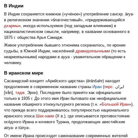
В Индии
В Индии сохраняется книжное («учёное») употребление санскр. ārya-
в религиозном значении «благочестивый», «придерживающийся
дхармы
», иногда используемое (под западным влиянием) в
националистическом смысле, например, в названии основанного в
1875 г. общества Арья Самадж.
Живое употребление бывшего этнонима сохранилось, по иронии
судьбы, в Южной Индии, населённой
дравидоязычными
(то есть
неариоязычными) народами в
ayya
- уважительном обращении к
человеку.
В иранском мире
Сасанидский концепт «Арийского царства» (ērānšahr) находит
продолжение в современном названии страны
Иран
(
перс.
ایران
[irǻn],
тадж.
Эрон). Последнее было принято как официальное
только в 1935 г. До этого имя
Иран
бытовало как неофициальное
название обширного этнокультурного региона (т.н. «
Большой Иран
»),
что прежде всего поддерживалось популярностью национального
иранского эпоса
Шах-наме
(X в.), где описывается противостояние
осёдлого Ирана и кочевого Турана, продолжающих авестийские
airya- и tūirya-.
От имени Ирана происходит самоназвание современных жителей