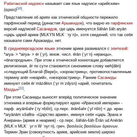
Рабатакской надписи
называет сам язык надписи «арийским»
[10]
(αριαο)
.
Представление об ариях как этнической общности пережило
парфянский период (династия
Аршакидов
), что видно из
парфянских
версий надписей
Сасанидов
, где царь именуется šāhān šāh aryān
«царь царей ариев (MLKYN MLKʾ ʾryʾn)», хотя сведений, что так себя
называли сами Аршкаиды, нет.
В
среднеперсидском языке
этноним ариев развивался с
эпитезой
:
*arya- > *airya- > ēr (ʾyr), множ. числ. ērān (ʾyrʾn) «иранцы»,
«благородные». При этом к этнической коннотации добавляется
религиозная, ēr по сути становится синонимом слову weh(dēn)
«следующий Благой (Вере)», «зороастриец», противопоставленным
термину anēr «неарий», «незороастриец». Ранние
Сасаниды
именуют себя ēr māzdēsn (ʾyr mʾzdysn) «арий, почитатель
[11]
Мазды
»
.
При этом Сасаниды выносят вперёд политическое значение
этнонима и впервые формулируют идею «Иранской империи» -
парф. aryānšahr (ʾryʾnḥštr), ср.перс. ērānšahr (ʾylʾnštr) < др. иран.
*aryānām xšaθra- «Царство ариев», именуя себя «царь Эрана и
Анерана» (ариев и неариев) - ср.перс. šāhān-šāh Ērān ud Anērān
(MLKʾn MLKʾ ʾyrʾn W ʾnyrʾn), греч. βασιλεύς βασιλέων ἀριανων.
Термин
Эран
(совокупность ариев, арийские земли) широко