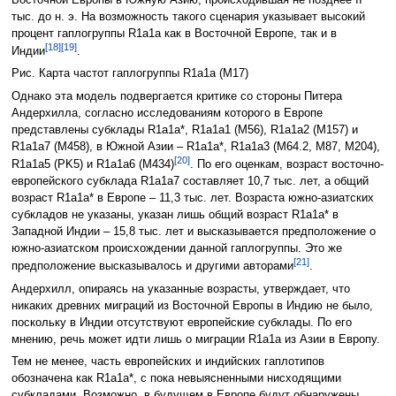
тыс. до н. э. На возможность такого сценария указывает высокий
процент гаплогруппы R1a1a как в Восточной Европе, так и в
[18]
[19]
Индии
.
Рис. Карта частот гаплогруппы R1a1a (M17)
Однако эта модель подвергается критике со стороны Питера
Андерхилла, согласно исследованиям которого в Европе
представлены субклады R1a1a*, R1a1a1 (M56), R1a1a2 (M157) и
R1a1a7 (M458), в Южной Азии – R1a1a*, R1a1a3 (M64.2, M87, M204),
[20]
R1a1a5 (PK5) и R1a1a6 (M434)
. По его оценкам, возраст восточно-
европейского субклада R1a1a7 составляет 10,7 тыс. лет, а общий
возраст R1a1a* в Европе – 11,3 тыс. лет. Возраста южно-азиатских
субкладов не указаны, указан лишь общий возраст R1a1a* в
Западной Индии – 15,8 тыс. лет и высказывается предположение о
южно-азиатском происхождении данной гаплогруппы. Это же
[21]
предположение высказывалось и другими авторами
.
Андерхилл, опираясь на указанные возрасты, утверждает, что
никаких древних миграций из Восточной Европы в Индию не было,
поскольку в Индии отсутствуют европейские субклады. По его
мнению, речь может идти лишь о миграции R1a1a из Азии в Европу.
Тем не менее, часть европейских и индийских гаплотипов
обозначена как R1a1a*, с пока невыясненными нисходящими
субкладами. Возможно, в будущем в Европе будут обнаружены