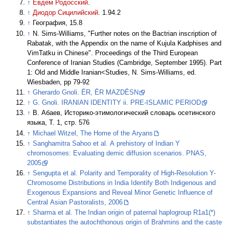
↑
Евдем Родосский
.
↑
Диодор Сицилийский
. 1.94.2
↑
География, 15.8
↑
N. Sims-Williams, "Further notes on the Bactrian inscription of
Rabatak, with the Appendix on the name of Kujula Kadphises and
VimTatku in Chinese". Proceedings of the Third European
Conference of Iranian Studies (Cambridge, September 1995). Part
1: Old and Middle Iranian<Studies, N. Sims-Williams, ed.
Wiesbaden, pp 79-92
↑
Gherardo Gnoli. ĒR, ĒR MAZDĒSN
↑
G. Gnoli. IRANIAN IDENTITY ii. PRE-ISLAMIC PERIOD
↑
В. Абаев, Историко-этимологический словарь осетинского
языка, Т. 1, стр. 576
↑
Michael Witzel, The Home of the Aryans
↑
Sanghamitra Sahoo et al. A prehistory of Indian Y
chromosomes: Evaluating demic diffusion scenarios. PNAS,
2005
↑
Sengupta et al. Polarity and Temporality of High-Resolution Y-
Chromosome Distributions in India Identify Both Indigenous and
Exogenous Expansions and Reveal Minor Genetic Influence of
Central Asian Pastoralists, 2006
↑
Sharma et al. The Indian origin of paternal haplogroup R1a1(*)
substantiates the autochthonous origin of Brahmins and the caste