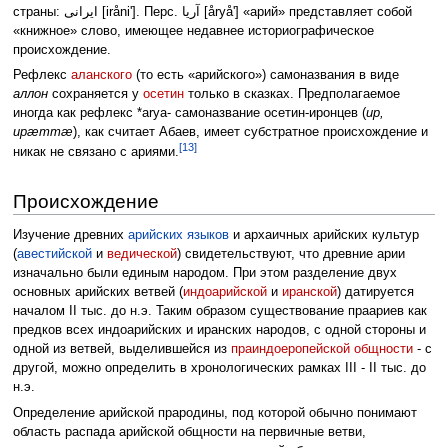
страны: ایرانی [iråniʹ]. Перс. آریا [åryåʹ] «арий» представляет собой
«книжное» слово, имеющее недавнее историографическое
происхождение.
Рефлекс
аланского
(то есть «арийского») самоназвания в виде
аллон
сохраняется у
осетин
только в сказках. Предполагаемое
иногда как рефлекс *arya- самоназвание осетин-иронцев (
ир,
ирæттæ
), как считает Абаев, имеет субстратное происхождение и
[13]
никак не связано с ариями.
Происхождение
Изучение древних
арийских языков
и архаичных арийских культур
(
авестийской
и
ведической
) свидетельствуют, что древние арии
изначально были единым народом. При этом разделение двух
основных арийских ветвей (
индоарийской
и
иранской
) датируется
началом II тыс. до н.э. Таким образом существование праариев как
предков всех индоарийских и иранских народов, с одной стороны и
одной из ветвей, выделившейся из
праиндоеропейской общности
- с
другой, можно определить в хронологических рамках III - II тыс. до
н.э.
Определение арийской прародины, под которой обычно понимают
область распада арийской общности на первичные ветви,