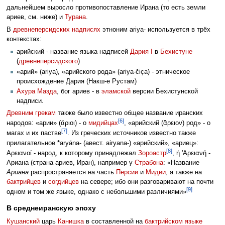
дальнейшем выросло противопоставление Ирана (то есть земли
ариев, см. ниже) и
Турана
.
В
древнеперсидских надписях
этноним ariya- используется в трёх
контекстах:
арийский - название языка надписей
Дария I
в
Бехистуне
(
древнеперсидского
)
«арий» (ariya), «арийского рода» (ariya-čiça) - этническое
происхождение Дария (Накш-е Рустам)
Ахура Мазда
, бог ариев - в
эламской
версии Бехистунской
надписи.
Древним грекам
также было известно общее название иранских
[6]
народов: «арии» (ἄριοι) - о
мидийцах
, «арийский (ἄρειον) род» - о
[7]
магах и их пастве
. Из греческих источников известно также
прилагательное *aryāna- (авест. airyana-) «арийский», «ариец»:
[8]
Αρειανοί - народ, к которому принадлежал
Зороастр
, ἡ 'Αρειανή -
Ариана (страна ариев, Иран), например у
Страбона
: «Название
Ариана
распространяется на часть
Персии
и
Мидии
, а также на
бактрийцев
и
согдийцев
на севере; ибо они разговаривают на почти
[9]
одном и том же языке, однако с небольшими различиями»
В среднеиранскую эпоху
Кушанский
царь
Канишка
в составленной на
бактрийском языке