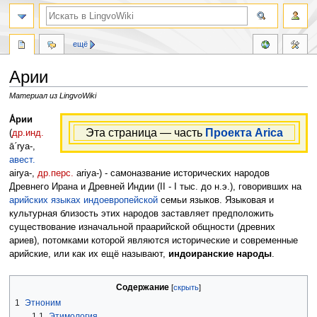
ещё
Арии
Материал из LingvoWiki
Перейти
Перейти
А́рии
Эта страница — часть
Проекта Arica
к
к
(
др.инд.
навигации
поиску
āˊrya-,
авест.
airya-,
др.перс.
ariya-) - самоназвание исторических народов
Древнего Ирана и Древней Индии (II - I тыс. до н.э.), говоривших на
арийских языках
индоевропейской
семьи языков. Языковая и
культурная близость этих народов заставляет предположить
существование изначальной праарийской общности (древних
ариев), потомками которой являются исторические и современные
арийские, или как их ещё называют,
индоиранские народы
.
Содержание
1
Этноним
1.1
Этимология