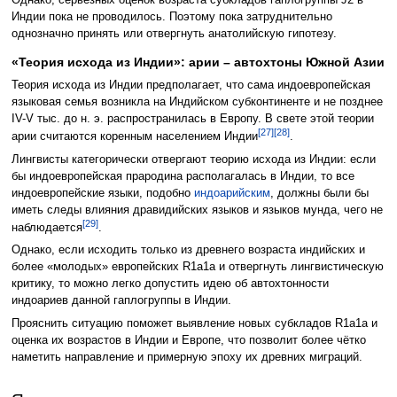
Индии пока не проводилось. Поэтому пока затруднительно
однозначно принять или отвергнуть анатолийскую гипотезу.
«Теория исхода из Индии»: арии – автохтоны Южной Азии
Теория исхода из Индии предполагает, что сама индоевропейская
языковая семья возникла на Индийском субконтиненте и не позднее
IV-V тыс. до н. э. распространилась в Европу. В свете этой теории
[27]
[28]
арии считаются коренным населением Индии
.
Лингвисты категорически отвергают теорию исхода из Индии: если
бы индоевропейская прародина располагалась в Индии, то все
индоевропейские языки, подобно
индоарийским
, должны были бы
иметь следы влияния дравидийских языков и языков мунда, чего не
[29]
наблюдается
.
Однако, если исходить только из древнего возраста индийских и
более «молодых» европейских R1a1a и отвергнуть лингвистическую
критику, то можно легко допустить идею об автохтонности
индоариев данной гаплогруппы в Индии.
Прояснить ситуацию поможет выявление новых субкладов R1a1a и
оценка их возрастов в Индии и Европе, что позволит более чётко
наметить направление и примерную эпоху их древних миграций.