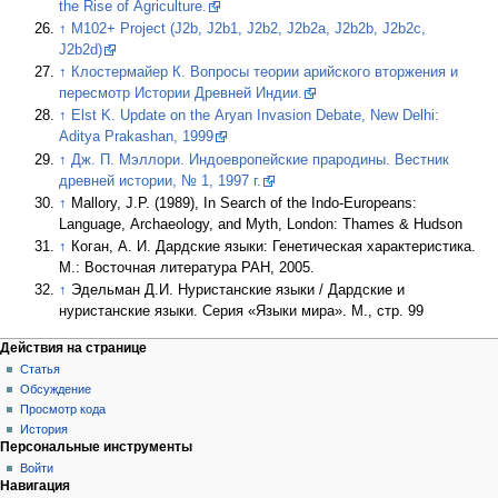
the Rise of Agriculture.
↑
M102+ Project (J2b, J2b1, J2b2, J2b2a, J2b2b, J2b2c,
J2b2d)
↑
Клостермайер К. Вопросы теории арийского вторжения и
пересмотр Истории Древней Индии.
↑
Elst K. Update on the Aryan Invasion Debate, New Delhi:
Aditya Prakashan, 1999
↑
Дж. П. Мэллори. Индоевропейские прародины. Вестник
древней истории, № 1, 1997 г.
↑
Mallory, J.P. (1989), In Search of the Indo-Europeans:
Language, Archaeology, and Myth, London: Thames & Hudson
↑
Коган, А. И. Дардские языки: Генетическая характеристика.
М.: Восточная литература РАН, 2005.
↑
Эдельман Д.И. Нуристанские языки / Дардские и
нуристанские языки. Серия «Языки мира». М., стр. 99
Действия на странице
Статья
Обсуждение
Просмотр кода
История
Персональные инструменты
Войти
Навигация