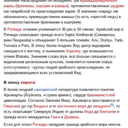
значении «благородный» он объединял три «
дваждырождённых
»
варны
(
брахманы
,
кшатрии
и
ваишьи
), противопоставленные
шудрам
как неарийской по происхождению варне. В значении «народ» им
обозначались преимущественно ваишьи (то есть «простой люд») в
противопоставление брахманам и кшатриям.
В
Ригведе
этноним упоминается 36 раз в 34 гимнах. Арийский мир в
Ригведе охватывает прежде всего Sapta Sindhavaḥ (Семиречье,
реки Пенджаба) и объединяет 5 больших племён: Anu, Druhyu, Yadu,
Turvaśa и Pūru. В эпоху более поздних Вед центр индоариев
смещается к востоку, в нынешнюю
Харьяну
, где возвышаются
племя Bhārata. Значение слова ārya- всё больше связывается с
ведическим религиозным культом, появляется понятие vratya-
(«отступники») - группы людей арийского происхождения, не
придерживающиеся всех установлений Вед.
В эпоху
смрити
В более поздней
санскритской
литературе появляется понятие
Арьяварты (Āryāvarta, «страна ариев»), сердце
брахманистской
цивилизации. Согласно Законам Ману, Арьяварта простирается от
[5]
Гималаев
до гор
Виндхья
и от
восточного моря
до
западного
, то
есть охватывает Северную Индию от долины
Инда
до
Бенгалии
и
прежде всего междуречье
Ганга
и
Джамны
.
Если для эпохи
Ригведы
западная граница арийского мира неясна