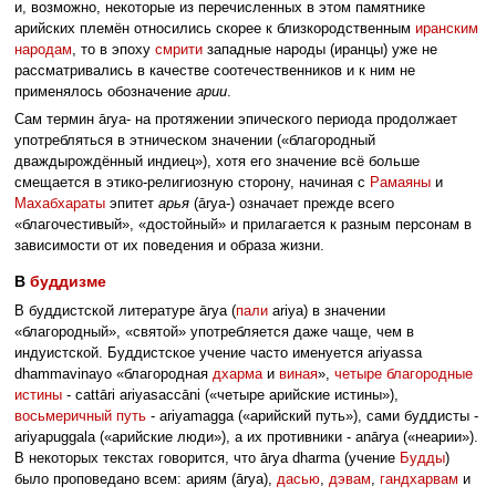
и, возможно, некоторые из перечисленных в этом памятнике
арийских племён относились скорее к близкородственным
иранским
народам
, то в эпоху
смрити
западные народы (иранцы) уже не
рассматривались в качестве соотечественников и к ним не
применялось обозначение
арии
.
Сам термин ārya- на протяжении эпического периода продолжает
употребляться в этническом значении («благородный
дваждырождённый индиец»), хотя его значение всё больше
смещается в этико-религиозную сторону, начиная с
Рамаяны
и
Махабхараты
эпитет
арья
(ārya-) означает прежде всего
«благочестивый», «достойный» и прилагается к разным персонам в
зависимости от их поведения и образа жизни.
В
буддизме
В буддистской литературе ārya (
пали
ariya) в значении
«благородный», «святой» употребляется даже чаще, чем в
индуистской. Буддистское учение часто именуется ariyassa
dhammavinayo «благородная
дхарма
и
виная
»,
четыре благородные
истины
- cattāri ariyasaccāni («четыре арийские истины»),
восьмеричный путь
- ariyamagga («арийский путь»), сами буддисты -
ariyapuggala («арийские люди»), а их противники - anārya («неарии»).
В некоторых текстах говорится, что ārya dharma (учение
Будды
)
было проповедано всем: ариям (ārya),
дасью
,
дэвам
,
гандхарвам
и