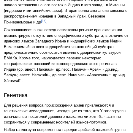
начало экспансию на юго-восток в Индию и юго-запад - в Митанни
(индоарии и митаннийские арии). Вторая волна экспансии связана с
распространением иранцев в Западный Иран, Северное
[14]
Причерноморье и др
.
Сохранявшиеся в южносреднеазиатском регионе иранские языки
демонстрируют отсутствие специфического субстрата, в отличие от
иранских языков Западного Ирана и индоарийских языков Индии.
Вычленяемый во всех индоарийских языках общий субстрат
предположительно соотносится именно с доарийской культурой
БМАКа. Кроме того, наблюдается перенос некоторых
географических названий из южносреднеазиатского региона в
Индию (ср. авест. Harōiuua-, др.перс. Haraiva- «Арея» ~ др.инд.
Saráyu-; авест. Haraxᵛaitī-, др.перс. Harauvati- «Арахозия» ~ др.инд.
Sárasvatī-.
Генетика
Для решения вопроса происхождения ариев привлекаются и
генетические исследования, исходящие из того, что Y-гаплогруппы
изначальных носителей древнего языка могли хотя бы частично
сохраниться у современных носителей языков-потомков.
Набор гаплогрупп современных народов арийской языковой группы