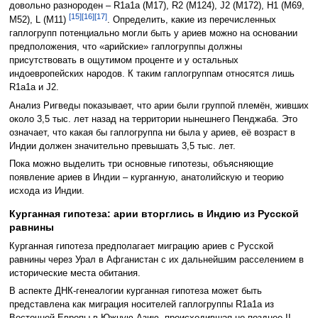
довольно разнороден – R1a1a (M17), R2 (M124), J2 (M172), H1 (M69,
[15]
[16]
[17]
M52), L (M11)
. Определить, какие из перечисленных
гаплогрупп потенциально могли быть у ариев можно на основании
предположения, что «арийские» гаплогруппы должны
присутствовать в ощутимом проценте и у остальных
индоевропейских народов. К таким гаплогруппам относятся лишь
R1a1a и J2.
Анализ Ригведы показывает, что арии были группой племён, живших
около 3,5 тыс. лет назад на территории нынешнего Пенджаба. Это
означает, что какая бы гаплогруппа ни была у ариев, её возраст в
Индии должен значительно превышать 3,5 тыс. лет.
Пока можно выделить три основные гипотезы, объясняющие
появление ариев в Индии – курганную, анатолийскую и теорию
исхода из Индии.
Курганная гипотеза: арии вторглись в Индию из Русской
равнины
Курганная гипотеза предполагает миграцию ариев с Русской
равнины через Урал в Афганистан с их дальнейшим расселением в
исторические места обитания.
В аспекте ДНК-генеалогии курганная гипотеза может быть
представлена как миграция носителей гаплогруппы R1a1a из
Восточной Европы в Южную Азию, происходившая не позднее II