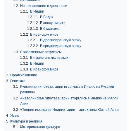
1.2
Использование в древности
1.2.1
В Индии
1.2.1.1
В Ведах
1.2.1.2
В эпоху смрити
1.2.1.3
В буддизме
1.2.2
В иранском мире
1.2.2.1
В древнеиранскую эпоху
1.2.2.2
В среднеиранскую эпоху
1.3
Современные рефлексы
1.3.1
В нуристанских языках
1.3.2
В Индии
1.3.3
В иранском мире
2
Происхождение
3
Генетика
3.1
Курганная гипотеза: арии вторглись в Индию из Русской
равнины
3.2
Анатолийская гипотеза: арии вторглись в Индию из Малой
Азии
3.3
«Теория исхода из Индии»: арии – автохтоны Южной Азии
4
Язык
5
Культура и религия
5.1
Материальная культура