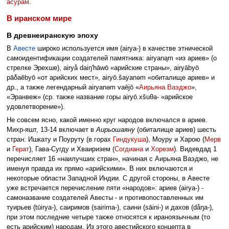
асурам
.
В иранском мире
В древнеиранскую эпоху
В
Авесте
широко используется имя (airya-) в качестве этнической
самоидентификации создателей памятника: airyanąm «из ариев» (о
стрелке Эрехше), airyå daiŋʹhāwō «арийские страны», airyābyō
pāδaēbyō «от арийских мест», airyō.šayanəm «обиталище ариев» и
др., а также легендарный airyanəm vaējō «
Аирьяна Ваэджо
»,
«Эранвеж» (ср. также название горы airyō.xšuθa- «арийское
удовлетворение»).
Не совсем ясно, какой именно круг народов включался в ариев.
Михр-яшт, 13-14 включает в
Аирьошаяну
(обиталище ариев) шесть
стран: Ишкату и Поуруту (в горах
Гиндукуша
), Моуру и Харою (
Мерв
и
Герат
), Гава-Сугду и Хваиризем (
Согдиана
и
Хорезм
). Видевдад 1
перечисляет 16 «наилучших стран», начиная с Аирьяна Ваэджо, не
именуя правда их прямо «арийскими». В них включаются и
некоторые области Западной Индии. С другой стороны, в Авесте
уже встречается перечисление пяти «народов»: ариев (airya-) -
самоназвание создателей Авесты - и противопоставленных им
туирьев (tūirya-), саиримов (sairima-), саини (sāini-) и дахов (dåŋa-),
при этом последние четыре также относятся к ираноязычным (то
есть арийским) народам. Из этого авестийского концепта в