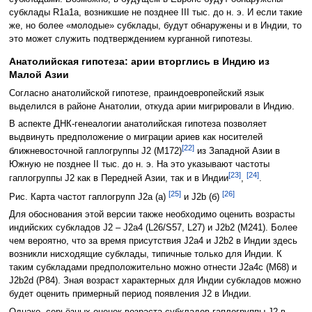
субклады R1a1a, возникшие не позднее III тыс. до н. э. И если такие
же, но более «молодые» субклады, будут обнаружены и в Индии, то
это может служить подтверждением курганной гипотезы.
Анатолийская гипотеза: арии вторглись в Индию из
Малой Азии
Согласно анатолийской гипотезе, праиндоевропейский язык
выделился в районе Анатолии, откуда арии мигрировали в Индию.
В аспекте ДНК-генеалогии анатолийская гипотеза позволяет
выдвинуть предположение о миграции ариев как носителей
[22]
ближневосточной гаплогруппы J2 (M172)
из Западной Азии в
Южную не позднее II тыс. до н. э. На это указывают частоты
[23]
[24]
гаплогруппы J2 как в Передней Азии, так и в Индии
,
.
[25]
[26]
Рис. Карта частот гаплогрупп J2a (а)
и J2b (б)
Для обоснования этой версии также необходимо оценить возрасты
индийских субкладов J2 – J2a4 (L26/S57, L27) и J2b2 (M241). Более
чем вероятно, что за время присутствия J2a4 и J2b2 в Индии здесь
возникли нисходящие субклады, типичные только для Индии. К
таким субкладами предположительно можно отнести J2a4c (M68) и
J2b2d (P84). Зная возраст характерных для Индии субкладов можно
будет оценить примерный период появления J2 в Индии.
Однако, серьёзных оценок возраста субкладов гаплогруппы J2 в