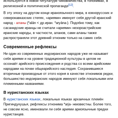
используется в новой титулатуре чиновничества, в топонимах, в
[12]
религиозной и политической пропаганде
.
В эту эпоху на другом конце ираноязычного мира, в южнорусских и
северокавказских степях, «ариями» именует себя другой иранский
народ -
аланы
(*alān < др.иран. *aryāna-). Подобно тому, как
сасанидские иранцы не считали «ариями» незороастрийские
иранские народы, в частности, аланов, сами аланы также
распространяли этот древний этноним только на самих себя.
Современные рефлексы
Ни один из современных индоиранских народов уже не называет
себя ариями и на уровне традиционной культуры в целом не
осознаёт арийского происхождения и родства со всеми арийскими
народами на почве общеарийского наследия. Сохранившиеся
вторичные производные от этого корня в качестве этнонимов редки,
большинство индоиранских народов именуют себя локальными или
племенными названиями.
В нуристанских языках
В
нуристанских языках
, локальных языках архаичных племён
Пригиндукушья, рефлексы этнонима *ari̯a- неизвестны. Более того,
не совсем ясно, именовали ли себя ариями ариоязычные предки
нуристанцев.