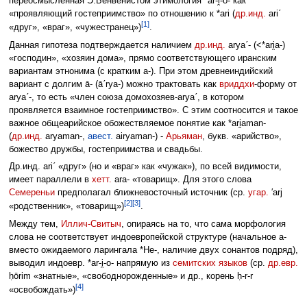
переосмысленная Э.Бенвенистом этимология *ar-i̯-o- как
«проявляющий гостеприимство» по отношению к *ari (
др.инд.
ariˊ
[1]
«друг», «враг», «чужестранец»)
.
Данная гипотеза подтверждается наличием
др.инд.
aryaˊ- (<*ari̯a-)
«господин», «хозяин дома», прямо соответствующего иранским
вариантам этнонима (с кратким а-). При этом древнеиндийский
вариант с долгим ā- (āˊrya-) можно трактовать как
вриддхи
-форму от
aryaˊ-, то есть «член союза домохозяев-aryaˊ, в котором
проявляется взаимное гостеприимство». С этим соотносится и такое
важное общеарийское обожествляемое понятие как *ari̯aman-
(
др.инд.
aryaman-,
авест.
airyaman-) -
Арьяман
, букв. «арийство»,
божество дружбы, гостеприимства и свадьбы.
Др.инд. ariˊ «друг» (но и «враг» как «чужак»), по всей видимости,
имеет параллели в
хетт.
ara- «товарищ». Для этого слова
Семереньи
предполагал ближневосточный источник (ср.
угар.
′arj
[2]
[3]
«родственник», «товарищ»)
.
Между тем,
Иллич-Свитыч
, опираясь на то, что сама морфология
слова не соответствует индоевропейской структуре (начальное a-
вместо ожидаемого ларингала *He-, наличие двух сонантов подряд),
выводил индоевр. *ar-i̯-o- напрямую из
семитских языков
(ср.
др.евр.
ḥōrim «знатные», «свободнорожденные» и др., корень ḥ-r-r
[4]
«освобождать»)