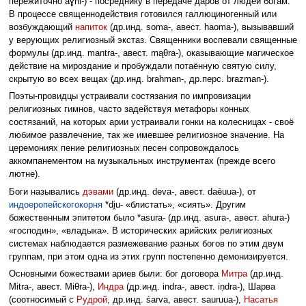
пережиточно aɣni-) - посреднику в передаче даров от людей богам.
В процессе священнодействия готовился галлюциногенный или
возбуждающий
напиток
(др.инд. soma-, авест. haoma-), вызывавший
у верующих религиозный экстаз. Священники воспевали священные
формулы (др.инд. mantra-, авест. mąθra-), оказывающие магическое
действие на мироздание и пробуждали потаённую святую силу,
скрытую во всех вещах (др.инд. brahman-, др.перс. brazman-).
Поэты-провидцы устраивали состязания по импровизации
религиозных гимнов, часто задействуя метафоры конных
состязаний, на которых арии устраивали гонки на колесницах - своё
любимое развлечение, так же имевшее религиозное значение. На
церемониях пение религиозных песен сопровождалось
аккомпанементом на музыкальных инструментах (прежде всего
лютне).
Боги назывались
дэвами
(др.инд. deva-, авест. daēuua-), от
индоеропейскогокорня
*di̯u- «блистать», «сиять». Другим
божественным эпитетом было *asura- (др.инд. asura-, авест. ahura-)
«господин», «владыка». В исторических арийских религиозных
системах наблюдается размежевание разных богов по этим двум
группам, при этом одна из этих групп постепенно демонизируется.
Основными божествами ариев были: бог договора
Митра
(др.инд.
Mitra-, авест. Miθra-),
Индра
(др.инд. indra-, авест. iṇdra-), Шарва
(соотносимый с
Рудрой
, др.инд. śarva, авест. sauruua-),
Насатья