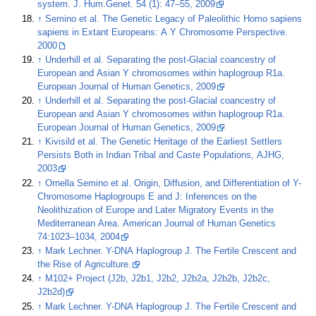
system. J. Hum.Genet. 54 (1): 47–55, 2009
↑
Semino et al. The Genetic Legacy of Paleolithic Homo sapiens
sapiens in Extant Europeans: A Y Chromosome Perspective.
2000
↑
Underhill et al. Separating the post-Glacial coancestry of
European and Asian Y chromosomes within haplogroup R1a.
European Journal of Human Genetics, 2009
↑
Underhill et al. Separating the post-Glacial coancestry of
European and Asian Y chromosomes within haplogroup R1a.
European Journal of Human Genetics, 2009
↑
Kivisild et al. The Genetic Heritage of the Earliest Settlers
Persists Both in Indian Tribal and Caste Populations, AJHG,
2003
↑
Ornella Semino et al. Origin, Diffusion, and Differentiation of Y-
Chromosome Haplogroups E and J: Inferences on the
Neolithization of Europe and Later Migratory Events in the
Mediterranean Area. American Journal of Human Genetics
74:1023–1034, 2004
↑
Mark Lechner. Y-DNA Haplogroup J. The Fertile Crescent and
the Rise of Agriculture.
↑
M102+ Project (J2b, J2b1, J2b2, J2b2a, J2b2b, J2b2c,
J2b2d)
↑
Mark Lechner. Y-DNA Haplogroup J. The Fertile Crescent and