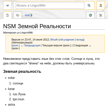
ещё
NSM Земной Реальности
Материал из LingvoWiki
Версия от 23:47, 14 июля 2012;
Bhudh
(
обсуждение
|
вклад
)
(Категоризация)
(
разн.
)
← Предыдущая
| Текущая версия (разн.) | Следующая →
(разн.)
Перейти
Перейти
Невозможно представить язык без этих слов. Солнце и луна, эти
к
к
два светящихся "блина" на небе, должны быть универсальны.
навигации
поиску
Земная реальность
solar
солнце
lunar
rus:Луна
tpn:mun
astra