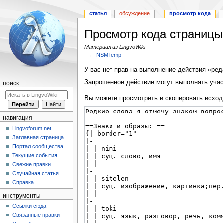
статья
обсуждение
просмотр кода
Просмотр кода страниц
Материал из LingvoWiki
←
NSMTemp
Перейти
Перейти
У вас нет прав на выполнение действия «ре
к
к
Запрошенное действие могут выполнять учас
поиск
навигации
поиску
Вы можете просмотреть и скопировать исход
навигация
Lingvoforum.net
Заглавная страница
Портал сообщества
Текущие события
Свежие правки
Случайная статья
Справка
инструменты
Ссылки сюда
Связанные правки