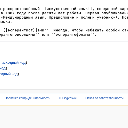
ь исходный код
)
код
)
ходный код
)
Политика конфиденциальности
О LingvoWiki
Отказ от ответственности