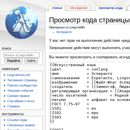
статья
обсуждение
просмотр кода
Просмотр кода страницы
Материал из LingvoWiki
←
Эсперанто
Перейти
Перейти
У вас нет прав на выполнение действия «ре
к
к
Запрошенное действие могут выполнять учас
поиск
навигации
поиску
Вы можете просмотреть и скопировать исход
навигация
Lingvoforum.net
Заглавная страница
Портал сообщества
Текущие события
Свежие правки
Случайная статья
Справка
инструменты
Ссылки сюда
Связанные правки