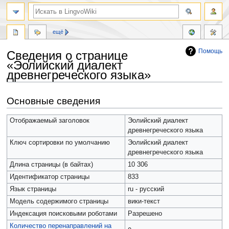
ещё
Помощь
Сведения о странице
«Эолийский диалект
древнегреческого языка»
Перейти
Перейти
Основные сведения
к
к
навигации
поиску
Отображаемый заголовок
Эолийский диалект
древнегреческого языка
Ключ сортировки по умолчанию
Эолийский диалект
древнегреческого языка
Длина страницы (в байтах)
10 306
Идентификатор страницы
833
Язык страницы
ru - русский
Модель содержимого страницы
вики-текст
Индексация поисковыми роботами
Разрешено
Количество перенаправлений на