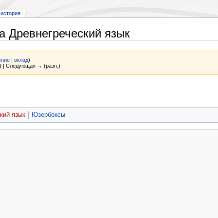
история
а Древнегреческий язык
ение
|
вклад
)
) | Следующая → (разн.)
кий язык
Юзербоксы