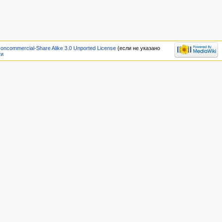
Noncommercial-Share Alike 3.0 Unported License
(если не указано
ти