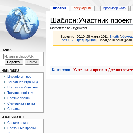
шаблон
обсуждение
просмотр кода
Шаблон:Участник проект
Материал из LingvoWiki
Версия от 00:10, 28 марта 2011;
Bhudh
(
обсужд
(
разн.
)
← Предыдущая
| Текущая версия (разн.
поиск
Перейти
Перейти
к
к
навигации
поиску
Категории
:
Участники проекта Древнегречес
навигация
Lingvoforum.net
Заглавная страница
Портал сообщества
Текущие события
Свежие правки
Случайная статья
Справка
инструменты
Ссылки сюда
Связанные правки