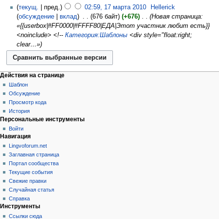
текущ.
пред.
02:59, 17 марта 2010
‎
Hellerick
обсуждение
вклад
‎
676 байт
+676
‎
Новая страница:
«{{userbox|#FF0000|#FFFF80|ЕДА|Этот участник любит есть}}
<noinclude> <!--
Категория:Шаблоны
<div style="float:right;
clear…»
Действия на странице
Шаблон
Обсуждение
Просмотр кода
История
Персональные инструменты
Войти
Навигация
Lingvoforum.net
Заглавная страница
Портал сообщества
Текущие события
Свежие правки
Случайная статья
Справка
Инструменты
Ссылки сюда