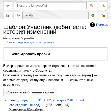
ещё
Помощь
Шаблон:Участник любит есть:
история изменений
Материал из LingvoWiki
Показать журналы для этой страницы
Перейти
Перейти
Фильтровать правки
к
к
навигации
поиску
Выбор версий: отметьте версии страницы, которые вы хотите
сравнить, и нажмите
Сравнить
.
Пояснения:
(текущ.)
— отличия от текущей версии;
(пред.)
—
отличия от предшествующей версии;
м
— незначительные
изменения.
текущ.
пред.
00:02, 23 марта 2010
‎
Bhudh
обсуждение
вклад
‎
1531 байт
+4
‎
Категория:Юзербоксы