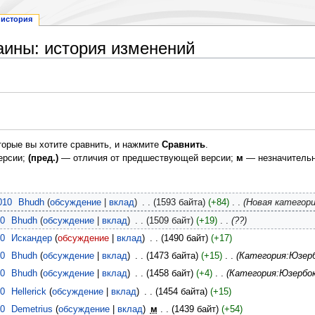
история
аины: история изменений
торые вы хотите сравнить, и нажмите
Сравнить
.
ерсии;
(пред.)
— отличия от предшествующей версии;
м
— незначительн
010
‎
Bhudh
обсуждение
вклад
‎
1593 байта
+84
‎
Новая категор
10
‎
Bhudh
обсуждение
вклад
‎
1509 байт
+19
‎
??
10
‎
Искандер
обсуждение
вклад
‎
1490 байт
+17
10
‎
Bhudh
обсуждение
вклад
‎
1473 байта
+15
‎
Категория:Юзерб
10
‎
Bhudh
обсуждение
вклад
‎
1458 байт
+4
‎
Категория:Юзербо
10
‎
Hellerick
обсуждение
вклад
‎
1454 байта
+15
10
‎
Demetrius
обсуждение
вклад
‎
м
1439 байт
+54