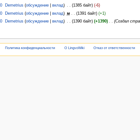
10
‎
Demetrius
обсуждение
вклад
‎
1385 байт
-6
10
‎
Demetrius
обсуждение
вклад
‎
м
1391 байт
+1
10
‎
Demetrius
обсуждение
вклад
‎
1390 байт
+1390
‎
Создал стра
Политика конфиденциальности
О LingvoWiki
Отказ от ответственности