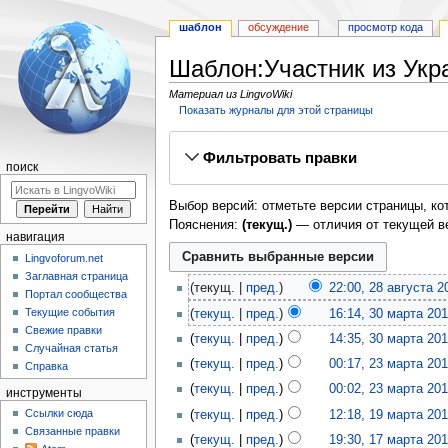
шаблон
обсуждение
просмотр кода
Шаблон:Участник из Укр
Материал из LingvoWiki
Показать журналы для этой страницы
Перейти
Перейти
Фильтровать правки
к
к
поиск
навигации
поиску
Выбор версий: отметьте версии страницы, ко
Пояснения:
(текущ.)
— отличия от текущей в
навигация
Lingvoforum.net
Заглавная страница
текущ.
пред.
22:00, 28 августа 2
Портал сообщества
Текущие события
текущ.
пред.
16:14, 30 марта 20
Свежие правки
текущ.
пред.
14:35, 30 марта 20
Случайная статья
текущ.
пред.
00:17, 23 марта 20
Справка
текущ.
пред.
00:02, 23 марта 20
инструменты
Ссылки сюда
текущ.
пред.
12:18, 19 марта 20
Связанные правки
текущ.
пред.
19:30, 17 марта 20