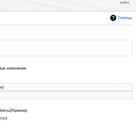
войти
Помощь
ые изменения.
ия
оксы|Украина
ксы