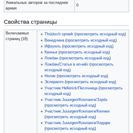
Уникальных авторов за последнее
0
время
Свойства страницы
Включаемых
Thüütsch spraek
(
просмотреть исходный код
)
страниц (18)
Венедчина
(
просмотреть исходный код
)
Ифкуиль
(
просмотреть исходный код
)
Квенья
(
просмотреть исходный код
)
Ложбан
(
просмотреть исходный код
)
Ложбан/Статья в en-wiki
(
просмотреть
исходный код
)
Нолик
(
просмотреть исходный код
)
Эсперанто
(
просмотреть исходный код
)
Участник:Hellerick/Песочница
(
просмотреть
исходный код
)
Участник:Juuurgen/Конланги/Зэрбэ
(
просмотреть исходный код
)
Участник:Juuurgen/Конланги/Килики
(
просмотреть исходный код
)
Участник:Juuurgen/Конланги/Хидари
(
просмотреть исходный код
)