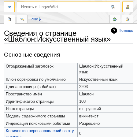
ещё
Помощь
Сведения о странице
«Шаблон:Искусственный язык»
Перейти
Перейти
Основные сведения
к
к
навигации
поиску
Отображаемый заголовок
Шаблон:Искусственный
язык
Ключ сортировки по умолчанию
Искусственный язык
Длина страницы (в байтах)
2203
Пространство имён
Шаблон
Идентификатор страницы
108
Язык страницы
ru - русский
Модель содержимого страницы
вики-текст
Индексация поисковыми роботами
Разрешено
Количество перенаправлений на эту
0
страницу