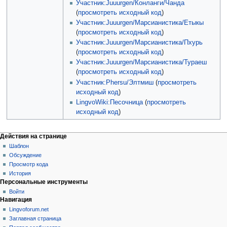
Участник:Juuurgen/Конланги/Чанда
(
просмотреть исходный код
)
Участник:Juuurgen/Марсианистика/Етыкы
(
просмотреть исходный код
)
Участник:Juuurgen/Марсианистика/Пхурь
(
просмотреть исходный код
)
Участник:Juuurgen/Марсианистика/Тураеш
(
просмотреть исходный код
)
Участник:Phersu/Элтмиш
(
просмотреть
исходный код
)
LingvoWiki:Песочница
(
просмотреть
исходный код
)
Действия на странице
Шаблон
Обсуждение
Просмотр кода
История
Персональные инструменты
Войти
Навигация
Lingvoforum.net
Заглавная страница