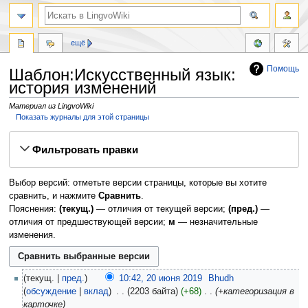
ещё
Помощь
Шаблон:Искусственный язык:
история изменений
Материал из LingvoWiki
Показать журналы для этой страницы
Перейти
Перейти
Фильтровать правки
к
к
навигации
поиску
Выбор версий: отметьте версии страницы, которые вы хотите
сравнить, и нажмите
Сравнить
.
Пояснения:
(текущ.)
— отличия от текущей версии;
(пред.)
—
отличия от предшествующей версии;
м
— незначительные
изменения.
текущ.
пред.
10:42, 20 июня 2019
‎
Bhudh
обсуждение
вклад
‎
2203 байта
+68
‎
+категоризация в
карточке