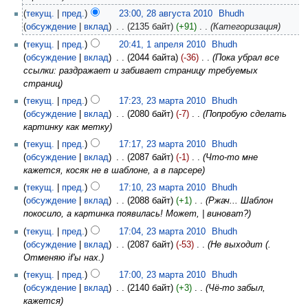
текущ.
пред.
23:00, 28 августа 2010
‎
Bhudh
обсуждение
вклад
‎
2135 байт
+91
‎
Категоризация
текущ.
пред.
20:41, 1 апреля 2010
‎
Bhudh
обсуждение
вклад
‎
2044 байта
-36
‎
Пока убрал все
ссылки: раздражает и забивает страницу требуемых
страниц
текущ.
пред.
17:23, 23 марта 2010
‎
Bhudh
обсуждение
вклад
‎
2080 байт
-7
‎
Попробую сделать
картинку как метку
текущ.
пред.
17:17, 23 марта 2010
‎
Bhudh
обсуждение
вклад
‎
2087 байт
-1
‎
Что-то мне
кажется, косяк не в шаблоне, а в парсере
текущ.
пред.
17:10, 23 марта 2010
‎
Bhudh
обсуждение
вклад
‎
2088 байт
+1
‎
Ржач... Шаблон
покосило, а картинка появилась! Может, | виноват?
текущ.
пред.
17:04, 23 марта 2010
‎
Bhudh
обсуждение
вклад
‎
2087 байт
-53
‎
Не выходит (.
Отменяю if'ы нах.
текущ.
пред.
17:00, 23 марта 2010
‎
Bhudh
обсуждение
вклад
‎
2140 байт
+3
‎
Чё-то забыл,
кажется