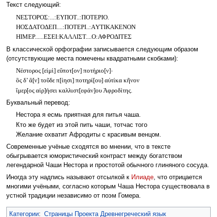
Текст следующий:
ΝΕΣΤΟΡΟΣ:...:ΕΥΠΟΤ..:ΠΟΤΕΡΙΟ.
ΗΟΣΔΑΤΟΔΕΠ....:ΠΟΤΕΡΙ..:AΥΤΙΚΑΚΕΝΟΝ
ΗΙΜΕΡ......ΕΣΕΙ:ΚΑΛΛΙΣΤ....Ο:ΑΦΡΟΔΙΤΕΣ
В классической орфографии записывается следующим образом
(отсутствующие места помечены квадратными скобками):
Νέστορος [εἰμὶ] εὔποτ[ον] ποτήριο[ν]
·
ὃς δ’ ἂ[ν] τοῦδε π[ίησι] ποτηρί[ου] αὐτίκα κῆνον
ἵμερ[ος αἱρ]ήσει καλλιστ[εφάν]ου Ἀφροδίτης.
Буквальный перевод:
Нестора я есмь приятная для питья чаша.
Кто же будет из этой пить чаши, тотчас того
Желание охватит Афродиты с красивым венцом.
Современные учёные сходятся во мнении, что в тексте
обыгрывается юмористический контраст между богатством
легендарной Чаши Нестора и простотой обычного глиняного сосуда.
Иногда эту надпись называют отсылкой к
Илиаде
, что отрицается
многими учёными, согласно которым Чаша Нестора существовала в
устной традиции независимо от поэм Гомера.
Категории
:
Страницы Проекта Древнегреческий язык