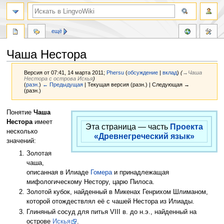
ещё
Чаша Нестора
Версия от 07:41, 14 марта 2011;
Phersu
(
обсуждение
|
вклад
)
(
→‎Чаша
Нестора с острова Искья
)
(
разн.
)
← Предыдущая
| Текущая версия (разн.) | Следующая →
(разн.)
Перейти
Перейти
Понятие
Чаша
к
к
Нестора
имеет
Эта страница — часть
Проекта
навигации
поиску
несколько
«Древнегреческий язык»
значений:
Золотая
чаша,
описанная в Илиаде
Гомера
и принадлежащая
мифологическому Нестору, царю Пилоса.
Золотой кубок, найденный в Микенах Генрихом Шлиманом,
которой отождествлял её с чашей Нестора из Илиады.
Глиняный сосуд для питья VIII в. до н.э., найденный на
острове
Искья
.