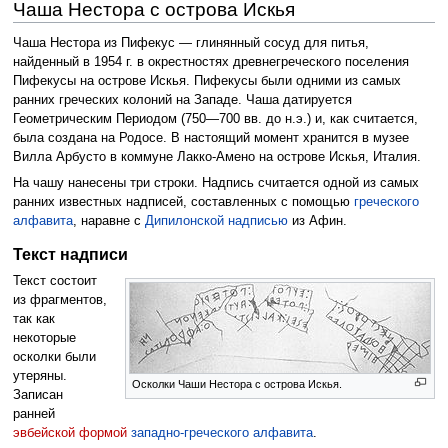
Чаша Нестора с острова Искья
Чаша Нестора из Пифекус — глинянный сосуд для питья,
найденный в 1954 г. в окрестностях древнегреческого поселения
Пифекусы на острове Искья. Пифекусы были одними из самых
ранних греческих колоний на Западе. Чаша датируется
Геометрическим Периодом (750—700 вв. до н.э.) и, как считается,
была создана на Родосе. В настоящий момент хранится в музее
Вилла Арбусто в коммуне Лакко-Амено на острове Искья, Италия.
На чашу нанесены три строки. Надпись считается одной из самых
ранних известных надписей, составленных с помощью
греческого
алфавита
, наравне с
Дипилонской надписью
из Афин.
Текст надписи
Текст состоит
из фрагментов,
так как
некоторые
осколки были
утеряны.
Осколки Чаши Нестора с острова Искья.
Записан
ранней
эвбейской формой
западно-греческого алфавита
.