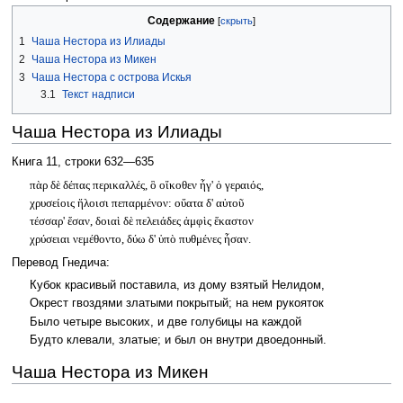
Содержание
1
Чаша Нестора из Илиады
2
Чаша Нестора из Микен
3
Чаша Нестора с острова Искья
3.1
Текст надписи
Чаша Нестора из Илиады
Книга 11, строки 632—635
πὰρ δὲ δέπας περικαλλές, ὃ οἴκοθεν ἦγ' ὁ γεραιός,
χρυσείοις ἥλοισι πεπαρμένον: οὔατα δ' αὐτοῦ
τέσσαρ' ἔσαν, δοιαὶ δὲ πελειάδες ἀμφὶς ἕκαστον
χρύσειαι νεμέθοντο, δύω δ' ὑπὸ πυθμένες ἦσαν.
Перевод Гнедича:
Кубок красивый поставила, из дому взятый Нелидом,
Окрест гвоздями златыми покрытый; на нем рукояток
Было четыре высоких, и две голубицы на каждой
Будто клевали, златые; и был он внутри двоедонный.
Чаша Нестора из Микен