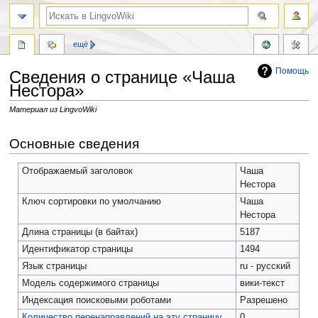
ещё
Помощь
Сведения о странице «Чаша
Нестора»
Материал из LingvoWiki
Перейти
Перейти
Основные сведения
к
к
навигации
поиску
Отображаемый заголовок
Чаша
Нестора
Ключ сортировки по умолчанию
Чаша
Нестора
Длина страницы (в байтах)
5187
Идентификатор страницы
1494
Язык страницы
ru - русский
Модель содержимого страницы
вики-текст
Индексация поисковыми роботами
Разрешено
Количество перенаправлений на эту страницу
0