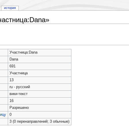
история
частница:Dana»
Участница:Dana
Dana
691
Участница
13
ru - русский
вики-текст
16
Разрешено
ницу
0
3 (0 перенаправлений; 3 обычные)