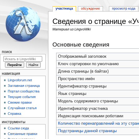
участница
обсуждение
просмотр кода
Сведения о странице «У
Материал из LingvoWiki
Перейти
Перейти
Основные сведения
к
к
навигации
поиску
поиск
Отображаемый заголовок
Ключ сортировки по умолчанию
Длина страницы (в байтах)
навигация
Пространство имён
Lingvoforum.net
Заглавная страница
Идентификатор страницы
Портал сообщества
Язык страницы
Текущие события
Модель содержимого страницы
Свежие правки
Случайная статья
Идентификатор участника
Справка
Индексация поисковыми роботами
инструменты
Количество перенаправлений на эту стра
Ссылки сюда
Подстраницы данной страницы
Связанные правки