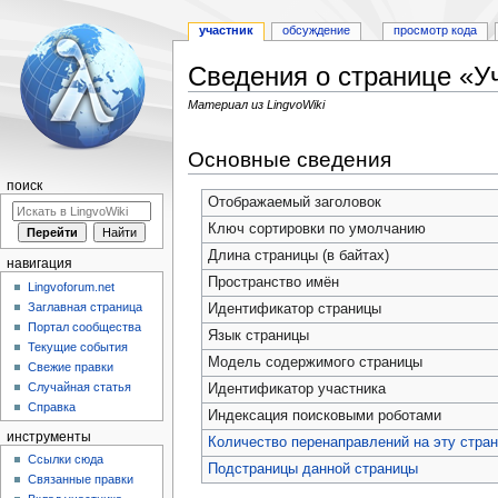
участник
обсуждение
просмотр кода
Сведения о странице «У
Материал из LingvoWiki
Перейти
Перейти
Основные сведения
к
к
навигации
поиску
поиск
Отображаемый заголовок
Ключ сортировки по умолчанию
Длина страницы (в байтах)
навигация
Пространство имён
Lingvoforum.net
Заглавная страница
Идентификатор страницы
Портал сообщества
Язык страницы
Текущие события
Модель содержимого страницы
Свежие правки
Случайная статья
Идентификатор участника
Справка
Индексация поисковыми роботами
инструменты
Количество перенаправлений на эту стра
Ссылки сюда
Подстраницы данной страницы
Связанные правки