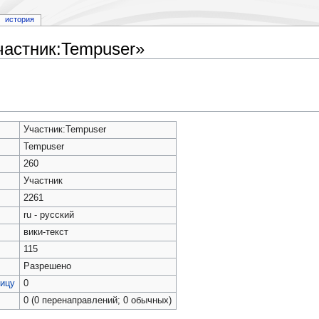
история
частник:Tempuser»
Участник:Tempuser
Tempuser
260
Участник
2261
ru - русский
вики-текст
115
Разрешено
ницу
0
0 (0 перенаправлений; 0 обычных)