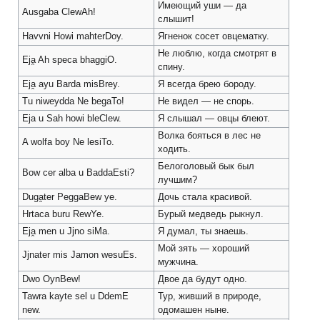
Имеющий уши — да
Ausgaba ClewAh!
слышит!
Havvni Howi mahterDoy.
Ягненок сосет овцематку.
Не люблю, когда смотрят в
Eja̯ Ah speca bhaggiO.
спину.
Eja̯ ayu Barda misBrey.
Я всегда брею бороду.
Tu niweydda Ne begaTo!
Не видел — не спорь.
Eja u Sah howi bleClew.
Я слышал — овцы блеют.
Волка бояться в лес не
A wolfa boy Ne lesiTo.
ходить.
Белоголовый бык был
Bow cer alba u BaddaEsti?
лучшим?
Duga̯ter PeggaBew ye.
Дочь стала красивой.
Hrtaca buru RewYe.
Бурый медведь рыкнул.
Eja̯ men u Jjno siMa.
Я думал, ты знаешь.
Мой зять — хороший
Jjnater mis Jamon wesuEs.
мужчина.
Dwo OynBew!
Двое да будут одно.
Tawra kayte sel u DdemE
Тур, живший в природе,
new.
одомашен ныне.