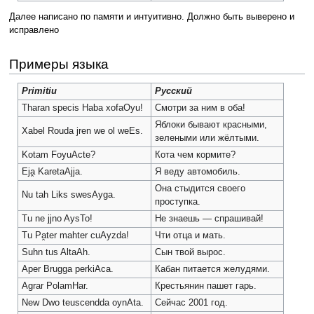
Далее написано по памяти и интуитивно. Должно быть выверено и
исправлено
Примеры языка
Primitiu
Русский
Тharan specis Haba xofaOyu!
Смотри за ним в оба!
Яблоки бывают красными,
Xabel Rouda jren we ol weEs.
зелеными или жёлтыми.
Kotam FoyuActe?
Кота чем кормите?
Eja̯ KaretaAjja.
Я веду автомобиль.
Она стыдится своего
Nu tah Liks swesAyga.
проступка.
Tu ne jjno AysTo!
Не знаешь — спрашивай!
Tu Pa̯ter mahter cuAyzda!
Чти отца и мать.
Suhn tus AltaAh.
Сын твой вырос.
Aper Brugga perkiAca.
Кабан питается желудями.
Agrar PolamHar.
Крестьянин пашет гарь.
New Dwo teuscendda oynAta.
Сейчас 2001 год.