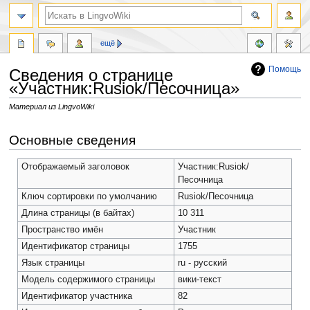
ещё
Помощь
Сведения о странице
«Участник:Rusiok/Песочница»
Материал из LingvoWiki
Перейти
Перейти
Основные сведения
к
к
навигации
поиску
Отображаемый заголовок
Участник:Rusiok/
Песочница
Ключ сортировки по умолчанию
Rusiok/Песочница
Длина страницы (в байтах)
10 311
Пространство имён
Участник
Идентификатор страницы
1755
Язык страницы
ru - русский
Модель содержимого страницы
вики-текст
Идентификатор участника
82