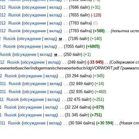
012
‎
Rusiok
обсуждение
вклад
‎
7686 байт
+31
012
‎
Rusiok
обсуждение
вклад
‎
7655 байт
-128
012
‎
Rusiok
обсуждение
вклад
‎
7783 байта
0
012
‎
Rusiok
обсуждение
вклад
‎
7783 байта
+588
‎
попытка испо
2
‎
Rusiok
обсуждение
вклад
‎
м
7195 байт
+140
2
‎
Rusiok
обсуждение
вклад
‎
7055 байт
+6805
Rusiok
обсуждение
вклад
‎
м
250 байт
+1
012
‎
Rusiok
обсуждение
вклад
‎
249 байт
-33 045
‎
Содержимое с
schewoerterbuecher/indogermanischeswoerterbuch/idgVORWORT.pdf Граммат
2
‎
Rusiok
обсуждение
вклад
‎
33 294 байта
+345
2011
‎
Rusiok
обсуждение
вклад
‎
32 949 байт
+14
2011
‎
Rusiok
обсуждение
вклад
‎
32 935 байт
+460
11
‎
Rusiok
обсуждение
вклад
‎
32 475 байт
+251
1
‎
Rusiok
обсуждение
вклад
‎
32 224 байта
+879
1
‎
Rusiok
обсуждение
вклад
‎
31 345 байт
+751
011
‎
Rusiok
обсуждение
вклад
‎
30 594 байта
+30 594
‎
Новая ст