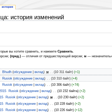
история
ица: история изменений
торые вы хотите сравнить, и нажмите
Сравнить
.
ерсии;
(пред.)
— отличия от предшествующей версии;
м
— незначительн
‎
Bhudh
обсуждение
вклад
‎
м
10 311 байт
+1
‎
Rusiok
обсуждение
вклад
‎
10 310 байт
+4
‎
Rusiok
обсуждение
вклад
‎
10 306 байт
+74
2015
‎
Rusiok
обсуждение
вклад
‎
10 232 байта
+2
015
‎
Rusiok
обсуждение
вклад
‎
м
10 230 байт
+2
015
‎
Rusiok
обсуждение
вклад
‎
10 228 байт
+2
015
‎
Rusiok
обсуждение
вклад
‎
10 226 байт
+12