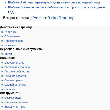
Шаблон:Таблица переводов/Ряд
(
просмотреть исходный код
)
Шаблон:Указание места в библиоссылке
(
просмотреть исходный
код
)
Возврат к странице
Участник:Rusiok/Песочница
.
Действия на странице
Участник
Обсуждение
Просмотр кода
История
Персональные инструменты
Войти
Навигация
Lingvoforum.net
Заглавная страница
Портал сообщества
Текущие события
Свежие правки
Случайная статья
Справка
Инструменты
Ссылки сюда
Связанные правки
Вклад участника