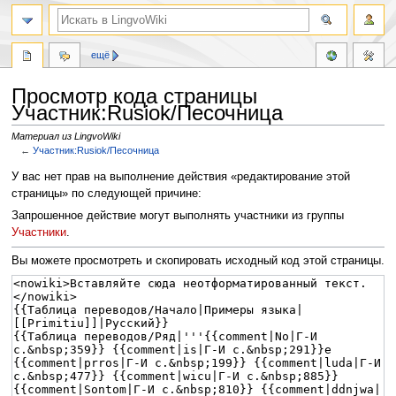
ещё
Просмотр кода страницы
Участник:Rusiok/Песочница
Материал из LingvoWiki
←
Участник:Rusiok/Песочница
Перейти
Перейти
У вас нет прав на выполнение действия «редактирование этой
к
к
страницы» по следующей причине:
навигации
поиску
Запрошенное действие могут выполнять участники из группы
Участники
.
Вы можете просмотреть и скопировать исходный код этой страницы.