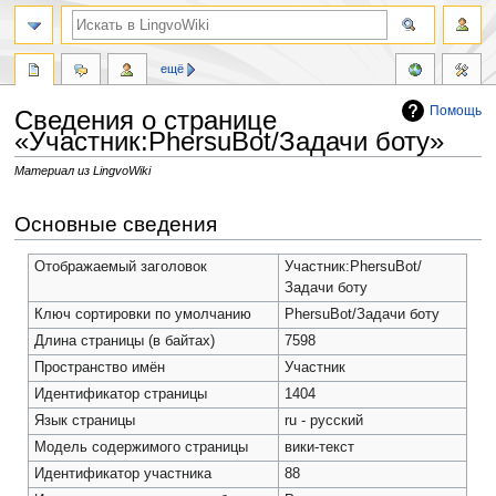
ещё
Помощь
Сведения о странице
«Участник:PhersuBot/Задачи боту»
Материал из LingvoWiki
Перейти
Перейти
Основные сведения
к
к
навигации
поиску
Отображаемый заголовок
Участник:PhersuBot/
Задачи боту
Ключ сортировки по умолчанию
PhersuBot/Задачи боту
Длина страницы (в байтах)
7598
Пространство имён
Участник
Идентификатор страницы
1404
Язык страницы
ru - русский
Модель содержимого страницы
вики-текст
Идентификатор участника
88