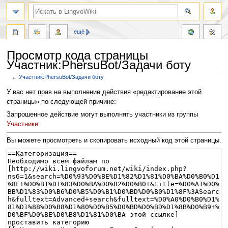
ещё
Просмотр кода страницы
Участник:PhersuBot/Задачи боту
←
Участник:PhersuBot/Задачи боту
Перейти
Перейти
У вас нет прав на выполнение действия «редактирование этой
к
к
страницы» по следующей причине:
навигации
поиску
Запрошенное действие могут выполнять участники из группы
Участники
.
Вы можете просмотреть и скопировать исходный код этой страницы.