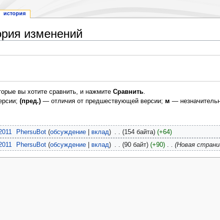
история
ория изменений
торые вы хотите сравнить, и нажмите
Сравнить
.
ерсии;
(пред.)
— отличия от предшествующей версии;
м
— незначительн
2011
‎
PhersuBot
обсуждение
вклад
‎
154 байта
+64
2011
‎
PhersuBot
обсуждение
вклад
‎
90 байт
+90
‎
Новая страни