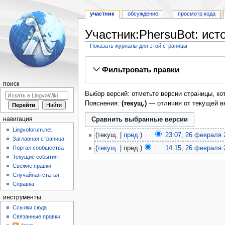
участник
обсуждение
просмотр кода
Участник:PhersuBot: ист
Показать журналы для этой страницы
Перейти
Перейти
Фильтровать правки
к
к
навигации
поиску
поиск
Выбор версий: отметьте версии страницы, ко
Пояснения:
(текущ.)
— отличия от текущей в
навигация
Lingvoforum.net
текущ.
пред.
23:07, 26 февраля 
Заглавная страница
Портал сообщества
текущ.
пред.
14:15, 26 февраля 
Текущие события
Свежие правки
Случайная статья
Справка
инструменты
Ссылки сюда
Связанные правки