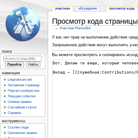
участник
обсуждение
просмотр кода
Просмотр кода страницы
←
Участник:PhersuBot
Перейти
Перейти
У вас нет прав на выполнение действия «ре
к
к
Запрошенное действие могут выполнять учас
навигации
поиску
поиск
Вы можете просмотреть и скопировать исход
навигация
Lingvoforum.net
Заглавная страница
Портал сообщества
Текущие события
Свежие правки
Случайная статья
Справка
инструменты
Ссылки сюда
Связанные правки