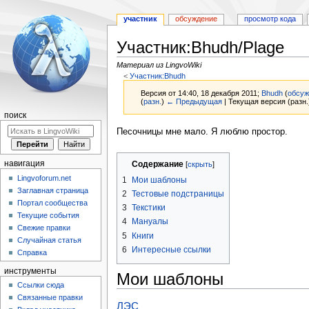
участник
обсуждение
просмотр кода
Участник:Bhudh/Plage
Материал из LingvoWiki
<
Участник:Bhudh
Версия от 14:40, 18 декабря 2011;
Bhudh
(
обсуж
(
разн.
)
← Предыдущая
| Текущая версия (разн.
поиск
Перейти
Перейти
Песочницы мне мало. Я люблю простор.
к
к
навигации
поиску
навигация
Содержание
Lingvoforum.net
1
Мои шаблоны
Заглавная страница
2
Тестовые подстраницы
Портал сообщества
3
Текстики
Текущие события
4
Мануалы
Свежие правки
5
Книги
Случайная статья
6
Интересные ссылки
Справка
инструменты
Мои шаблоны
Ссылки сюда
Связанные правки
ЛЭС