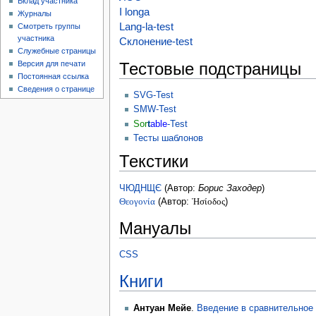
Вклад участника
I longa
Журналы
Lang-la-test
Смотреть группы
участника
Склонение-test
Служебные страницы
Тестовые подстраницы
Версия для печати
Постоянная ссылка
Сведения о странице
SVG-Test
SMW-Test
Sor
t
able
-Test
Тесты шаблонов
Текстики
ЧЮДНЩЄ
(Автор:
Борис Заходер
)
Θεογονία
(Автор:
Ἡσίοδος
)
Мануалы
CSS
Книги
Антуан Мейе
.
Введение в сравнительное