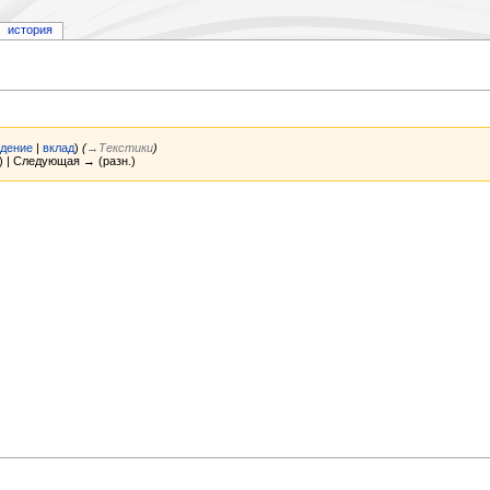
история
дение
|
вклад
)
(
→‎Текстики
)
) | Следующая → (разн.)