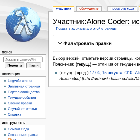
участник
обсуждение
просмотр кода
Участник:Alone Coder: и
Показать журналы для этой страницы
Перейти
Перейти
Фильтровать правки
к
к
навигации
поиску
поиск
Выбор версий: отметьте версии страницы, ко
Пояснения:
(текущ.)
— отличия от текущей в
текущ.
пред.
17:04, 15 августа 2010
‎
Al
навигация
Википедии] [http://orthowiki.kalan.cc/wik
Lingvoforum.net
Заглавная страница
Портал сообщества
Текущие события
Свежие правки
Случайная статья
Справка
инструменты
Ссылки сюда
Связанные правки