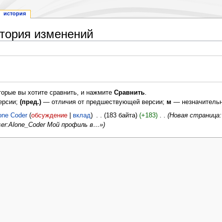
история
стория изменений
торые вы хотите сравнить, и нажмите
Сравнить
.
ерсии;
(пред.)
— отличия от предшествующей версии;
м
— незначительн
one Coder
обсуждение
вклад
‎
183 байта
+183
‎
Новая страница: «
i/User:Alone_Coder Мой профиль в…»