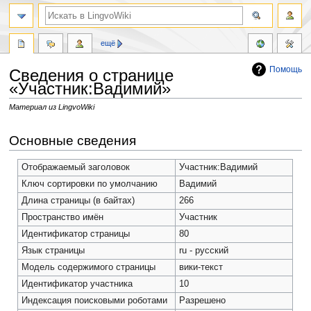
ещё
Помощь
Сведения о странице
«Участник:Вадимий»
Материал из LingvoWiki
Перейти
Перейти
Основные сведения
к
к
навигации
поиску
Отображаемый заголовок
Участник:Вадимий
Ключ сортировки по умолчанию
Вадимий
Длина страницы (в байтах)
266
Пространство имён
Участник
Идентификатор страницы
80
Язык страницы
ru - русский
Модель содержимого страницы
вики-текст
Идентификатор участника
10
Индексация поисковыми роботами
Разрешено