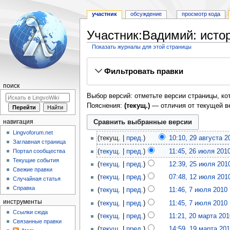
участник
обсуждение
просмотр кода
Участник:Вадимий: исто
Показать журналы для этой страницы
Перейти
Перейти
Фильтровать правки
к
к
навигации
поиску
поиск
Выбор версий: отметьте версии страницы, ко
Пояснения:
(текущ.)
— отличия от текущей в
навигация
Lingvoforum.net
текущ.
пред.
10:10, 29 августа 2
Заглавная страница
Портал сообщества
текущ.
пред.
11:45, 26 июля 201
Текущие события
текущ.
пред.
12:39, 25 июля 201
Свежие правки
текущ.
пред.
07:48, 12 июля 201
Случайная статья
Справка
текущ.
пред.
11:46, 7 июля 2010
‎
инструменты
текущ.
пред.
11:45, 7 июля 2010
‎
Ссылки сюда
текущ.
пред.
11:21, 20 марта 201
Связанные правки
текущ.
пред.
14:59, 19 марта 20