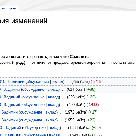
история
рия изменений
торые вы хотите сравнить, и нажмите
Сравнить
.
ерсии;
(пред.)
— отличия от предшествующей версии;
м
— незначительн
010
‎
Вадимий
обсуждение
вклад
‎
266 байт
-348
0
‎
Вадимий
обсуждение
вклад
‎
614 байт
+88
0
‎
Вадимий
обсуждение
вклад
‎
526 байт
+36
0
‎
Вадимий
обсуждение
вклад
‎
490 байт
-1482
Вадимий
обсуждение
вклад
‎
1972 байта
+17
Вадимий
обсуждение
вклад
‎
1955 байт
+22
0
‎
Вадимий
обсуждение
вклад
‎
1933 байта
+39
10
‎
Вадимий
обсуждение
вклад
‎
1894 байта
+156