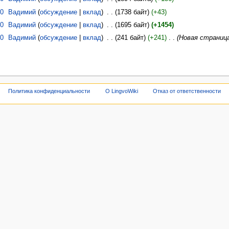
10
‎
Вадимий
обсуждение
вклад
‎
1738 байт
+43
10
‎
Вадимий
обсуждение
вклад
‎
1695 байт
+1454
10
‎
Вадимий
обсуждение
вклад
‎
241 байт
+241
‎
Новая страница
Политика конфиденциальности
О LingvoWiki
Отказ от ответственности