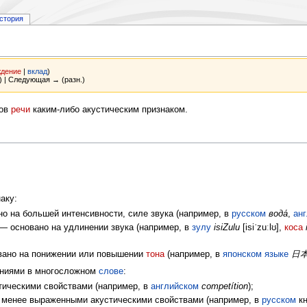
стория
ждение
|
вклад
)
) | Следующая → (разн.)
тов
речи
каким-либо акустическим признаком.
аку:
о на большей интенсивности, силе звука (например, в
русском
вода́
,
ан
 — основано на удлинении звука (например, в
зулу
isiZulu
[isiˈzuːlʊ],
коса
вано на понижении или повышении
тона
(например, в
японском языке
日
ениями в многосложном
слове
:
ическими свойствами (например, в
английском
competítion
);
 менее выраженными акустическими свойствами (например, в
русском
кн