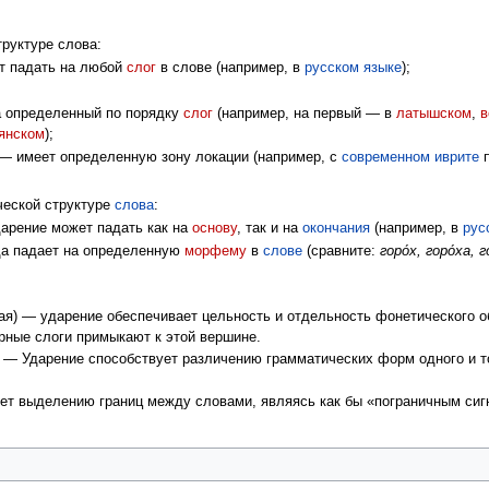
руктуре слова:
т падать на любой
слог
в слове (например, в
русском языке
);
а определенный по порядку
слог
(например, на первый — в
латышском
,
в
янском
);
 — имеет определенную зону локации (например, с
современном иврите
п
ческой структуре
слова
:
арение может падать как на
основу
, так и на
окончания
(например, в
рус
да падает на определенную
морфему
в
слове
(сравните:
горо́х, горо́ха, г
я) — ударение обеспечивает цельность и отдельность фонетического 
рные слоги примыкают к этой вершине.
— Ударение способствует различению грамматических форм одного и то
т выделению границ между словами, являясь как бы «пограничным сиг