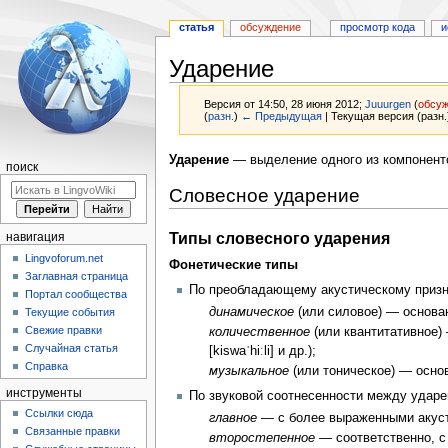
статья
обсуждение
просмотр кода
и
Ударение
Версия от 14:50, 28 июня 2012;
Juuurgen
(
обсу
(
разн.
)
← Предыдущая
| Текущая версия (разн.
Перейти
Перейти
Ударение
— выделение одного из компонен
поиск
к
к
Словесное ударение
навигации
поиску
Типы словесного ударения
навигация
Lingvoforum.net
Фонетические типы
Заглавная страница
По преобладающему акустическому призн
Портал сообщества
динамическое
(или силовое) — основан
Текущие события
Свежие правки
количественное
(или квантитативное)
Случайная статья
[kiswaˈhiːli] и др.);
Справка
музыкальное
(или тоническое) — осно
инструменты
По звуковой соотнесенности между удар
Ссылки сюда
главное
— с более выраженными акуст
Связанные правки
второстепенное
— соответственно, с