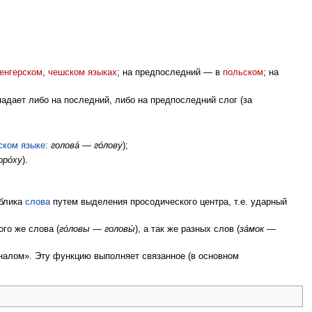
енгерском
,
чешском языках
; на предпоследний — в
польском
; на
адает либо на последний, либо на предпоследний слог (за
ском языке
:
голова́ — го́лову
);
оро́ху
).
облика
слова
путем выделения просодического центра, т.е. ударный
го же слова (
го́ловы — головы́
), а так же разных слов (
за́мок —
налом». Эту функцию выполняет связанное (в основном