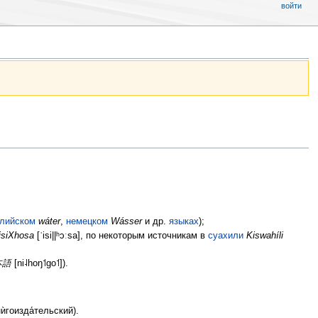
войти
глийском
wáter
,
немецком
Wásser
и др.
языках
);
isiXhosa
[ˈisi||ʰɔːsa], по некоторым источникам в
суахили
Kiswahíli
本語
[ni˨hoŋ˦go˦]).
ѝгоизда́тельский).