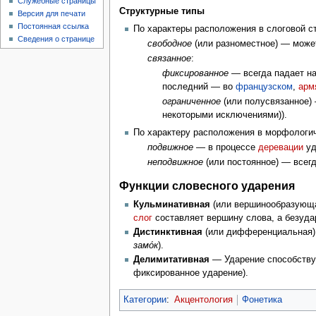
Служебные страницы
Структурные типы
Версия для печати
Постоянная ссылка
По характеры расположения в слоговой ст
Сведения о странице
свободное
(или разноместное) — може
связанное
:
фиксированное
— всегда падает н
последний — во
французском
,
арм
ограниченное
(или полусвязанное)
некоторыми исключениями)).
По характеру расположения в морфологи
подвижное
— в процессе
деревации
уд
неподвижное
(или постоянное) — всег
Функции словесного ударения
Кульминативная
(или вершинообразующа
слог
составляет вершину слова, а безуда
Дистинктивная
(или дифференциальная) 
замо́к
).
Делимитативная
— Ударение способствуе
фиксированное ударение).
Категории
:
Акцентология
Фонетика