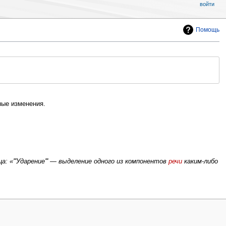
войти
Помощь
ые изменения.
а: «'''Ударение''' — выделение одного из компонентов
речи
каким-либо