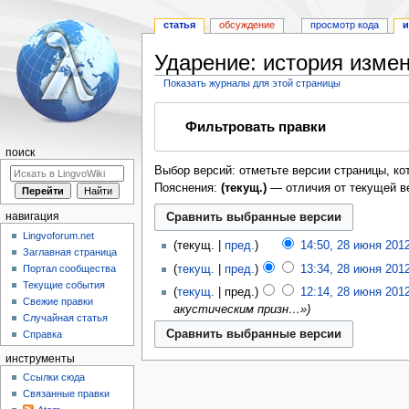
статья
обсуждение
просмотр кода
и
Ударение: история изме
Показать журналы для этой страницы
Перейти
Перейти
Фильтровать правки
к
к
навигации
поиску
поиск
Выбор версий: отметьте версии страницы, ко
Пояснения:
(текущ.)
— отличия от текущей в
навигация
Lingvoforum.net
текущ.
пред.
14:50, 28 июня 201
Заглавная страница
Портал сообщества
текущ.
пред.
13:34, 28 июня 201
Текущие события
текущ.
пред.
12:14, 28 июня 201
Свежие правки
акустическим призн…»
Случайная статья
Справка
инструменты
Ссылки сюда
Связанные правки