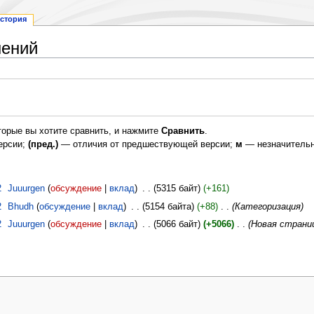
стория
нений
торые вы хотите сравнить, и нажмите
Сравнить
.
ерсии;
(пред.)
— отличия от предшествующей версии;
м
— незначительн
2
‎
Juuurgen
обсуждение
вклад
‎
5315 байт
+161
2
‎
Bhudh
обсуждение
вклад
‎
5154 байта
+88
‎
Категоризация
2
‎
Juuurgen
обсуждение
вклад
‎
5066 байт
+5066
‎
Новая страниц