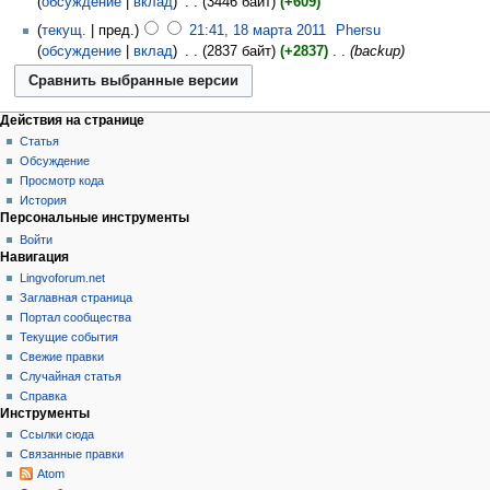
обсуждение
вклад
‎
3446 байт
+609
текущ.
пред.
21:41, 18 марта 2011
‎
Phersu
обсуждение
вклад
‎
2837 байт
+2837
‎
backup
Действия на странице
Статья
Обсуждение
Просмотр кода
История
Персональные инструменты
Войти
Навигация
Lingvoforum.net
Заглавная страница
Портал сообщества
Текущие события
Свежие правки
Случайная статья
Справка
Инструменты
Ссылки сюда
Связанные правки
Atom