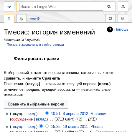
ещё
Помощь
Тмесис: история изменений
Материал из LingvoWiki
Показать журналы для этой страницы
Перейти
Перейти
Фильтровать правки
к
к
навигации
поиску
Выбор версий: отметьте версии страницы, которые вы хотите
сравнить, и нажмите
Сравнить
.
Пояснения:
(текущ.)
— отличия от текущей версии;
(пред.)
—
отличия от предшествующей версии;
м
— незначительные
изменения.
текущ.
пред.
10:51, 8 апреля 2012
‎
Vfaronov
обсуждение
вклад
‎
3713 байт
+2
‎
ЖЕ
текущ.
пред.
15:25, 19 марта 2011
‎
Phersu