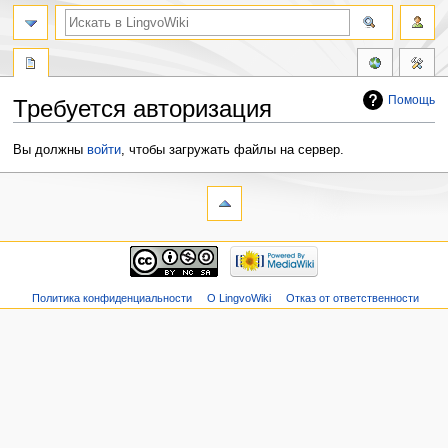
Помощь
Требуется авторизация
Перейти
Перейти
Вы должны
войти
, чтобы загружать файлы на сервер.
к
к
навигации
поиску
Политика конфиденциальности
О LingvoWiki
Отказ от ответственности