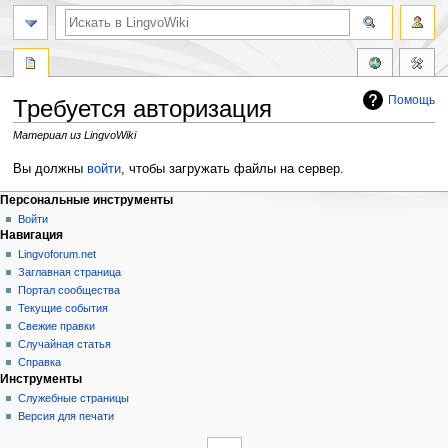
Помощь
Требуется авторизация
Материал из LingvoWiki
Перейти
Перейти
Вы должны
войти
, чтобы загружать файлы на сервер.
к
к
Персональные инструменты
навигации
поиску
Войти
Навигация
Lingvoforum.net
Заглавная страница
Портал сообщества
Текущие события
Свежие правки
Случайная статья
Справка
Инструменты
Служебные страницы
Версия для печати