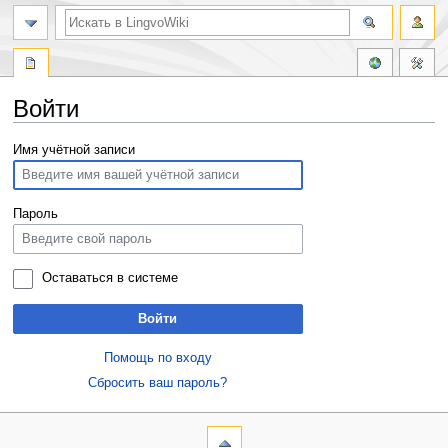
Войти
Перейти
Перейти
Имя учётной записи
к
к
навигации
поиску
Пароль
Оставаться в системе
Войти
Помощь по входу
Сбросить ваш пароль?