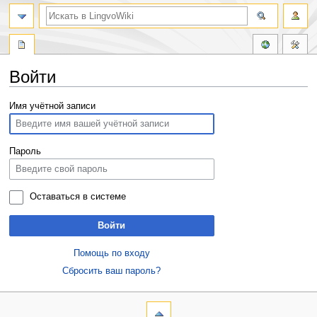
Войти
Перейти
Перейти
Имя учётной записи
к
к
навигации
поиску
Пароль
Оставаться в системе
Войти
Помощь по входу
Сбросить ваш пароль?