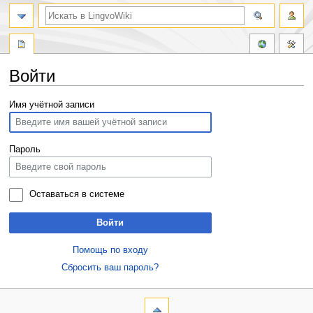
Войти
Перейти
Перейти
Имя учётной записи
к
к
навигации
поиску
Пароль
Оставаться в системе
Войти
Помощь по входу
Сбросить ваш пароль?