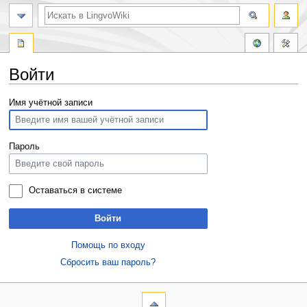
Войти
Перейти
Перейти
Имя учётной записи
к
к
навигации
поиску
Пароль
Оставаться в системе
Войти
Помощь по входу
Сбросить ваш пароль?