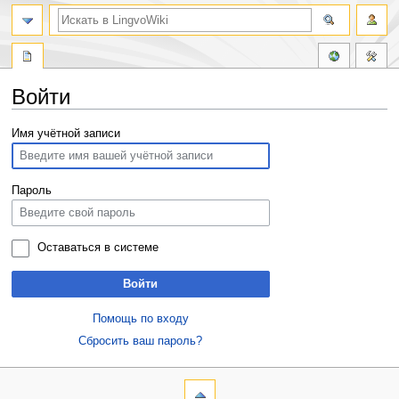
Войти
Перейти
Перейти
Имя учётной записи
к
к
навигации
поиску
Пароль
Оставаться в системе
Войти
Помощь по входу
Сбросить ваш пароль?