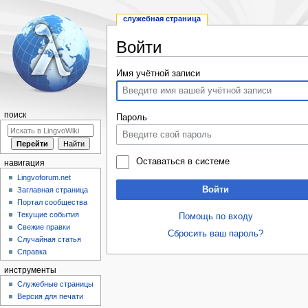
служебная страница
Войти
Перейти
Перейти
Имя учётной записи
к
к
навигации
поиску
поиск
Пароль
Оставаться в системе
навигация
Lingvoforum.net
Войти
Заглавная страница
Портал сообщества
Текущие события
Помощь по входу
Свежие правки
Сбросить ваш пароль?
Случайная статья
Справка
инструменты
Служебные страницы
Версия для печати