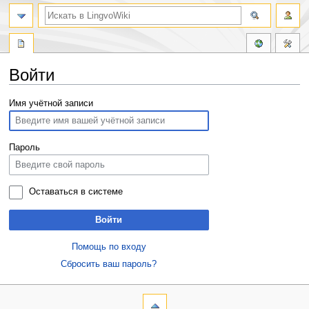
Войти
Перейти
Перейти
Имя учётной записи
к
к
навигации
поиску
Пароль
Оставаться в системе
Войти
Помощь по входу
Сбросить ваш пароль?