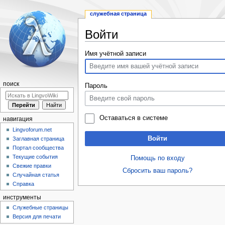
служебная страница
Войти
Перейти
Перейти
Имя учётной записи
к
к
навигации
поиску
поиск
Пароль
Оставаться в системе
навигация
Lingvoforum.net
Войти
Заглавная страница
Портал сообщества
Текущие события
Помощь по входу
Свежие правки
Сбросить ваш пароль?
Случайная статья
Справка
инструменты
Служебные страницы
Версия для печати