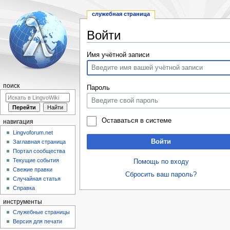
служебная страница
Войти
Перейти
Перейти
Имя учётной записи
к
к
навигации
поиску
поиск
Пароль
Оставаться в системе
навигация
Lingvoforum.net
Войти
Заглавная страница
Портал сообщества
Текущие события
Помощь по входу
Свежие правки
Сбросить ваш пароль?
Случайная статья
Справка
инструменты
Служебные страницы
Версия для печати