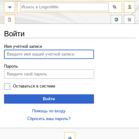
Войти
Перейти
Перейти
Имя учётной записи
к
к
навигации
поиску
Пароль
Оставаться в системе
Войти
Помощь по входу
Сбросить ваш пароль?